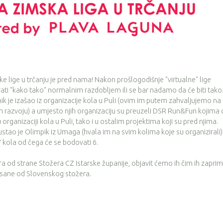
ke lige u trčanju je pred nama! Nakon prošlogodišnje "virtualne" lige
ati "kako tako" normalnim razdobljem ili se bar nadamo da će biti tako
ik je izašao iz organizacije kola u Puli (ovim im putem zahvaljujemo na
om razvoju) a umjesto njih organizaciju su preuzeli DSR Run&Fun kojim
rganizaciji kola u Puli, tako i u ostalim projektima koji su pred njima.
stao je Olimpik iz Umaga (hvala im na svim kolima koje su organizirali)
7 kola od čega će se bodovati 6.
a od strane Stožera CZ Istarske županije, objavit ćemo ih čim ih zapri
pisane od Slovenskog stožera.