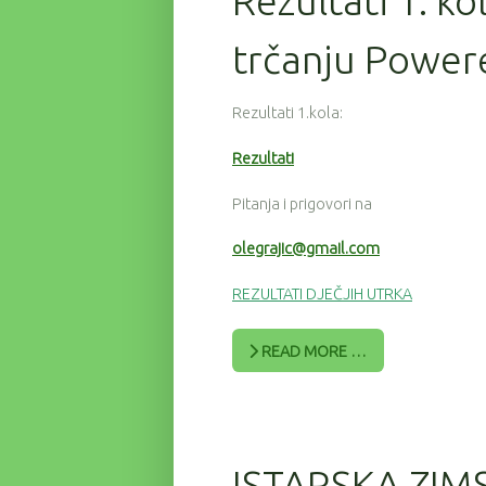
Rezultati 1. ko
trčanju Power
Rezultati 1.kola:
Rezultati
Pitanja i prigovori na
olegrajic@gmail.com
REZULTATI DJEČJIH UTRKA
READ MORE …
ISTARSKA ZIM