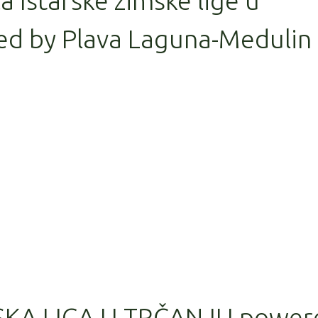
la Istarske zimske lige u
ed by Plava Laguna-Medulin
SKA LIGA U TRČANJU power