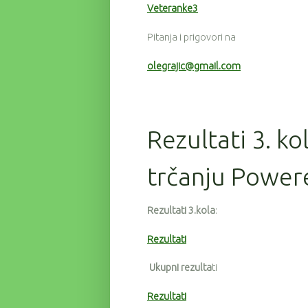
Veteranke3
Pitanja i prigovori na
olegrajic@gmail.com
Rezultati 3. ko
trčanju Power
Rezultati 3.kola
:
Rezultati
Ukupni rezulta
ti
Rezultati