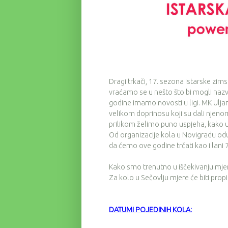
Dragi trkači, 17. sezona Istarske zims
vraćamo se u nešto što bi mogli nazv
godine imamo novosti u ligi. MK Uljan
velikom doprinosu koji su dali njen
prilikom želimo puno uspjeha, kako u o
Od organizacije kola u Novigradu odu
da ćemo ove godine trčati kao i lani 
Kako smo trenutno u iščekivanju mjer
Za kolo u Sečovlju mjere će biti pro
DATUMI POJEDINIH KOLA: