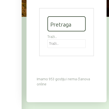
Pretraga
Traži...
Imamo 953 gostiju i nema članova
online