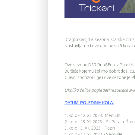
Dragi trkači, 19. sezona Istarske zims
Nastavljamo i ove godine sa 8 kola od
Ove sezone DSR Run&Fun iz Pule izlaze 
Buršića kojemu želimo dobrodošlicu.
Glavni sponzor lige i ove sezone je P
Ukoliko želite pogledati rezultate sv
DATUMI POJEDINIH KOLA:
1. kolo - 12. XI. 2023. Medulin
2. kolo - 19. XI. 2023. - Sv.Petar u Šum
3. kolo - 3. XII. 2023. - Pazin
4. kolo - 17. XII.2023. - Sečovlje