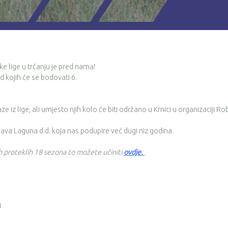
ke lige u trčanju je pred nama!
 kojih će se bodovati 6.
iz lige, ali umjesto njih kolo će biti održano u Krnici u organizaciji Ro
lava Laguna d.d. koja nas podupire već dugi niz godina.
ih proteklih 18 sezona to možete učiniti
ovdje
.
i