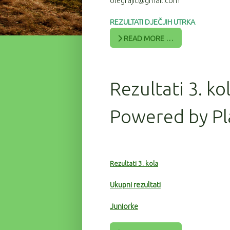
olegrajic@gmail.com
REZULTATI DJEČJIH UTRKA
READ MORE …
Rezultati 3. ko
Powered by Pl
Rezultati 3. kola
Ukupni rezultati
Juniorke