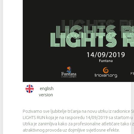
english
version
Pozivamo sve ljubitelje trčanja na novu utrku iz radionice
LIGHTS RUN koja je na rasporedu 14/09/2019 sa startom u 
Utrka je zanimljiva kako za profesionalne atletičare tako i 
atraktivnog provoda uz dojmljive svjetlosne efekte.