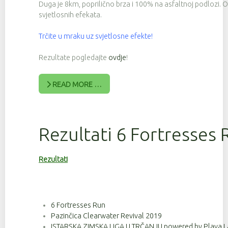
Duga je 8km, poprilično brza i 100% na asfaltnoj podlozi. 
svjetlosnih efekata.
Trčite u mraku uz svjetlosne efekte!
Rezultate pogledajte
ovdje
!
READ MORE …
Rezultati 6 Fortresses 
Rezultati
6 Fortresses Run
Pazinčica Clearwater Revival 2019
ISTARSKA ZIMSKA LIGA U TRČANJU powered by Plava L