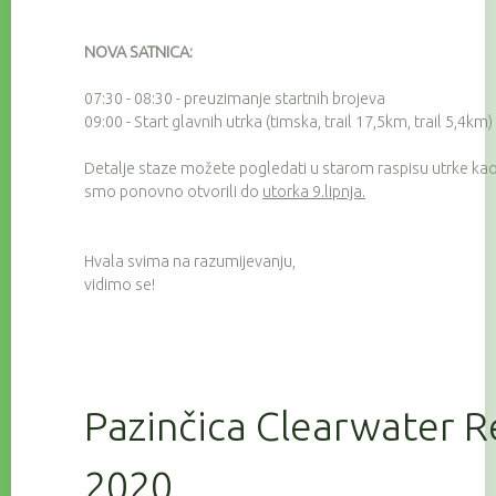
NOVA SATNICA:
07:30 - 08:30 - preuzimanje startnih brojeva
09:00 - Start glavnih utrka (timska, trail 17,5km, trail 5,4km)
Detalje staze možete pogledati u starom raspisu utrke kao 
smo ponovno otvorili do
utorka 9.lipnja.
Hvala svima na razumijevanju,
vidimo se!
Pazinčica Clearwater R
2020