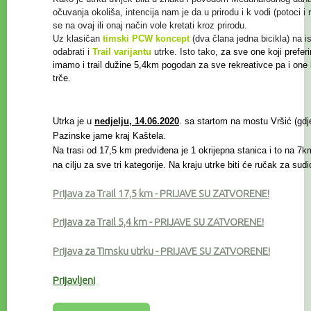
očuvanja
okoliša, intencija nam je da u prirodu i k vodi (potoci i
se na ovaj ili onaj način vole kretati kroz prirodu.
Uz klasičan
timski PCW koncept
(dva člana jedna bicikla) na i
odabrati i
Trail
varijantu
utrke. Isto tako
, za sve one koji prefer
imamo i trail
dužine 5,4km pogodan za sve rekreativce
pa i one
trče.
Utrka je u
nedjelju, 14.06.2020
. sa startom na mostu Vršić (gdje 
Pazinske jame kraj Kaštela.
Na trasi od 17,5 km predviđena je 1 okrijepna stanica i to na 7km
na cilju za sve tri kategorije. Na kraju utrke biti će ručak za sud
Prijava za Trail 17,5 km
- PRIJAVE SU ZATVORENE!
Prijava za Trail 5,4 km
- PRIJAVE SU ZATVORENE!
Prijava za Timsku utrku - PRIJAVE SU ZATVORENE!
Prijavljeni