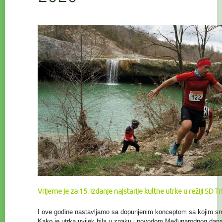
Vrijeme je za 15. izdanje najstarije kultne utrke u režiji SD T
I ove godine nastavljamo sa dopunjenim konceptom sa kojim smo 
Kako je utrka uvijek bila u znaku i povodom Međunarodnog da