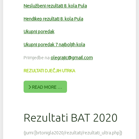
Neslužbeni rezultati 8. kola Pula
Hendikep rezultati 8. kola Pula
Ukupni poredak
Ukupni poredak 7 najboljih kola
Primjedbe na
olegrajic@gmail.com
REZULTATI DJEČJIH UTRKA
READ MORE …
Rezultati BAT 2020
{jumi [brtonigla2020/rezultati/rezultati_ultra.php]}