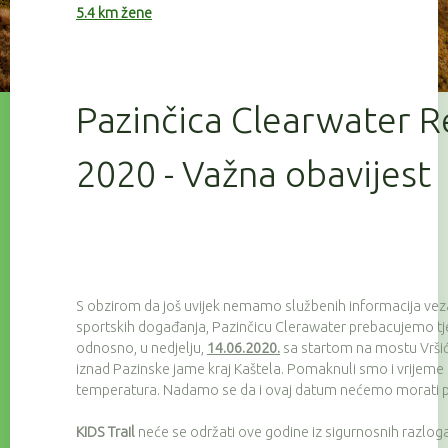
5.4 km žene
Pazinčica Clearwater R
2020 - Važna obavijest
S obzirom da još uvijek nemamo službenih informacija ve
sportskih događanja, Pazinčicu Clerawater prebacujemo tj
odnosno, u nedjelju,
14.06.2020.
sa startom na mostu Vršić (
iznad Pazinske jame kraj Kaštela. Pomaknuli smo i vrijeme s
temperatura. Nadamo se da i ovaj datum nećemo morati pr
KIDS Trail
neće se održati ove godine iz sigurnosnih razloga