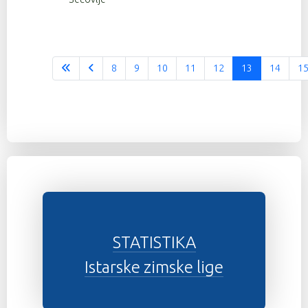
8
9
10
11
12
13
14
1
STATISTIKA
Istarske zimske lige