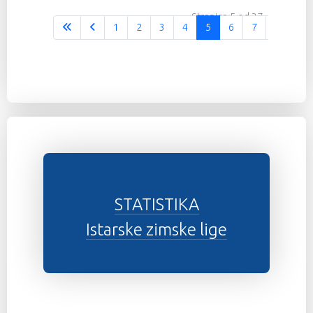
Stranica 5 od 37
1
2
3
4
5
6
7
8
9
STATISTIKA
Istarske zimske lige