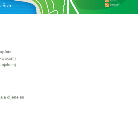
uplate:
 kajakom)
 kajakom)
ala
cijene su: