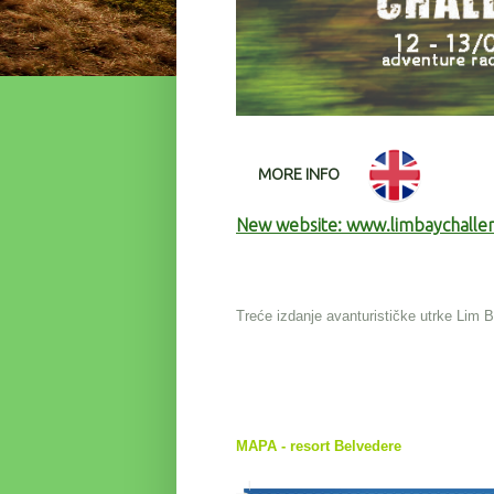
MORE INFO
New website:
www.limbaychalle
Treće izdanje avanturističke utrke Lim 
MAPA - resort Belvedere