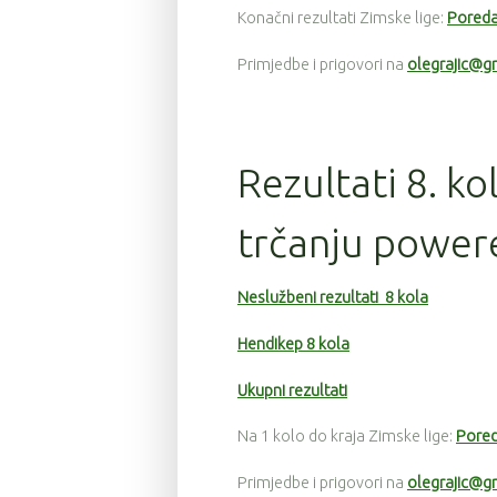
Konačni rezultati Zimske lige:
Poreda
Primjedbe i prigovori na
olegrajic@g
Rezultati 8. ko
trčanju power
Neslužbeni rezultati 8 kola
Hendikep 8 kola
Ukupni rezultati
Na 1 kolo do kraja Zimske lige:
Pored
Primjedbe i prigovori na
olegrajic@g