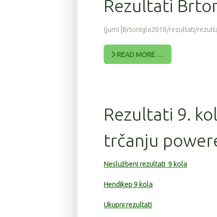
Rezultati Brto
{jumi [Brtonigla2018/rezultati/rezulta
READ MORE …
Rezultati 9. ko
trčanju power
Neslužbeni rezultati 9 kola
Hendikep 9 kola
Ukupni rezultati