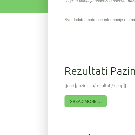
U opisu plaćanja obavezno navesti:
naz
Sve dodatne potrebne informacije o utrci
Rezultati Pazi
{jumi [pazincica/rezultati/5.php]}
READ MORE …