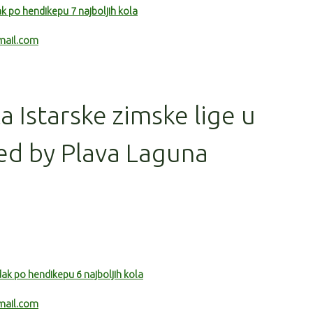
k po hendikepu 7 najboljih kola
mail.com
la Istarske zimske lige u
ed by Plava Laguna
ak po hendikepu 6 najboljih kola
mail.com