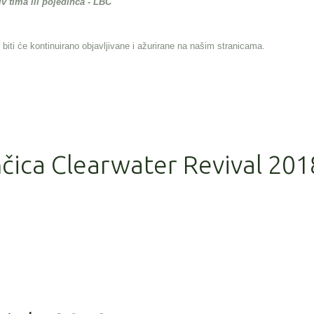
iv tima ili pojedinca - LBC
 biti će kontinuirano objavljivane i ažurirane na našim stranicama.
nčica Clearwater Revival 201