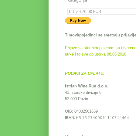
Kategorija
Timovi/pojedinci se smatraju prijavlje
Prijave sa startnim paketom su otvorene 
utrke i to sve do utorka
08.05.2018.
PODACI ZA UPLATU:
Istrian Wine Run d.o.o.
43.Istarske divizije 6
52 000 Pazin
OIB: 04032561659
IBAN:
HR 15 23400091110714464