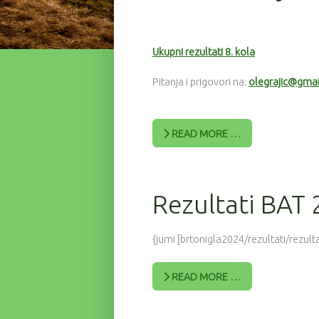
Ukupni rezultati 8. kola
Pitanja i prigovori na:
olegrajic@gma
READ MORE …
Rezultati BAT
{jumi [brtonigla2024/rezultati/rezulta
READ MORE …