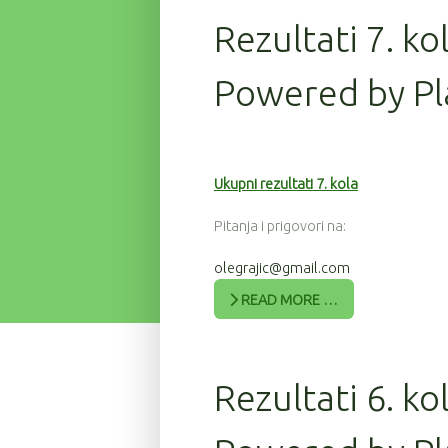
Rezultati 7. ko
Powered by Pl
Ukupni rezultati 7. kola
Pitanja i prigovori na:
olegrajic@gmail.com
READ MORE …
Rezultati 6. ko