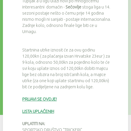
Tupljak a u ligu ulazi novi po mnogočemu
interesantni domaćin -
Sečovlje
stoga liga u 14.
sezoni postaje nešto o čemu prije 14 godina
nismo mogli ni sanjati - postaje internacionalna.
Zadnje kolo, odnosno finale lige biti ce u
Umagu.
Startnina utrke iznosit će za ovu godinu
120,00kn ( za plaćanja izvan Hrvatske 23eur ) za
9 kola, odnosno 50,00kn za pojedino kolo te će
svi koju uplate iznos od 120,00kn dobiti majicu
lige bez obzira na broj istrčanih kola, a majice
utrke (za one koji uplate startninu od 120,00kn)
bit će podijeljene na zadnjem kolu lige.
PRIJAVI SE OVDJE!
LISTA UPLAĆENIH
UPLATITI NA:
SPORTSKO DRUŠTVO "TRICKERI"