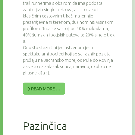
trail runnerima s obzirom da ima podosta
zanimljivih single trek-ova, ali isto tako i
klasičnim cestovnim trkačima jer nije
prezahtjevna ni terenom, dužinom niti visinskim
profilom. Ruta se sastoji od 40% makadama,
40% šumskih i poljskih puteva te 20% single trek-
a.
Ono što stazu čini jedinstvenom jesu
spektakularni pogledi koji se sa raznih pozicija
pružaju na Jadransko more, od Pule do Rovinja
a sve to uz zalazak sunca, naravno, ukoliko ne
pljusne kiša :-).
READ MORE …
Pazinčica