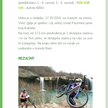
Kids trail
(predškolarci,1.- 4. razred, 5.- 8. razred) -
run
- dužine 600m.
Utrka je u nedjelju, 17.03.2019. sa startom na mostu
Vršić (gdje je ujedno i cilj utrke) iznad Pazinske jame
kraj Kaštela.
Na trasi od 17,5 km predviđena je 1 okrijepna stanica
i to na 7km utrke, te okrijepna stanica na cilju za sve
tri kategorije. Na kraju utrke biti će ručak za
sudionike u konobi Bani.
REZULTATI