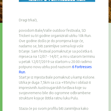
Dragi trkači,
povodom Bale/Valle outdoor festivala, SD
Trickeri su tri godine organizirali utrku 10k Run.
Ove godine došlo je do promjena koje će,
nadamo se, biti zanimljive svima koji vole
trčanje. Sam festival pomaknut je sa početka 6.
mjeseca na 12/07 - 14/07, a mi u starom terminu
u petak 12/07/2019 sa startom u 20:00 radimo
potpuno novu utrku pod nazivom
6 Fortresses
Run
.
Start je iz mjesta Bale pomaknut u kamp Kolone.
Utrka je duga 7,5km sa cca +95m/nv i obilazi 6
impresivnih Austrougarskih tvrđava koje su
svojevremeno bile dio ogromne odbrambene
strukture koja je štitila ratnu luku Pulu.
Staza će po svom profilu biti zanimljiva kako