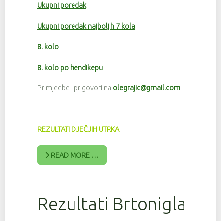
Ukupni poredak
Ukupni poredak najboljih 7 kola
8. kolo
8. kolo po hendikepu
Primjedbe i prigovori na
olegrajic@gmail.com
REZULTATI DJEČJIH UTRKA
READ MORE …
Rezultati Brtonigla