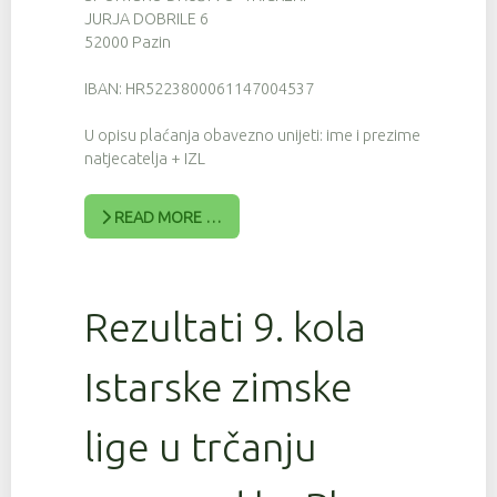
JURJA DOBRILE 6
52000 Pazin
IBAN: HR5223800061147004537
U opisu plaćanja obavezno unijeti: ime i prezime
natjecatelja + IZL
READ MORE …
Rezultati 9. kola
Istarske zimske
lige u trčanju