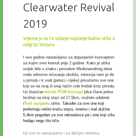
Clearwater Revival
2019
Vrijeme je za 14. izdanje najstarije kultne utrke u
režiji SD Trickera
I ove godine nastavljamo sa dopunjenim konceptom
sa kojim smo krenuli prije 2 godine. Kako je utrka
uvijek bila u znaku i povodom Međunarodnog dana
voda odnosno očuvanja
okoliša, intencija nam je da
u prirodu i k vodi (potoci i rijeke) privučemo sve one
koji se na ovaj ili onaj način vole kretati kroz prirodu.
Uz klasičan
timski PCW koncept
(dva člana jedna
bicikla) na istoj stazi od 17,5km, možete odabrati
i
Trail
varijantu
utrke.
Također za sve one koji
preferiraju nešto kraću stazu, imamo i trail
dužine
5,4km pogodan za sve rekreativce
pa i one koji više
hodaju nego što trče.
Uz sve to nastavljamo i sa dječjim utrkama