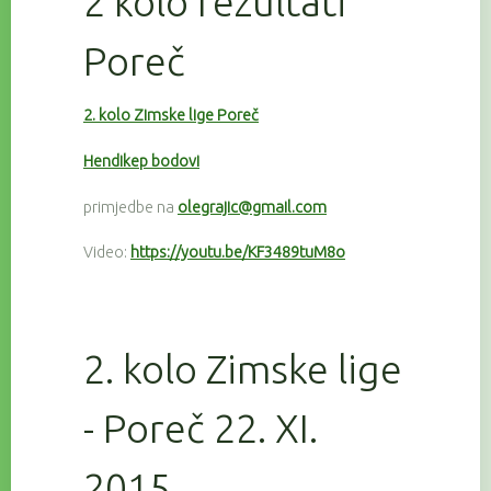
2 kolo rezultati
Poreč
2. kolo Zimske lige Poreč
Hendikep bodovi
primjedbe na
olegrajic@gmail.com
Video:
https://youtu.be/KF3489tuM8o
2. kolo Zimske lige
- Poreč 22. XI.
2015.