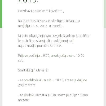
Pozdrav i poziv svim trkačima ,
na 2. kolo Istarske zimske lige u trčanju, u
nedjelju 22. XI. 2015. u Poreču.
Mjesto okupljanja kao i uvijek Gradsko kupalište
te se trči po staroj, ali produljenoj ruti
najpoznatije porečke šetnice.
Prijave počinju u 9.00, a zaključuju se u 10.00
sati.
Start dječjih utrka je:
- za predškolski uzrast u 10.15, staza je duljine
200 metara
- za školski uzrast u 10.30, staza je duljine 1200
metara