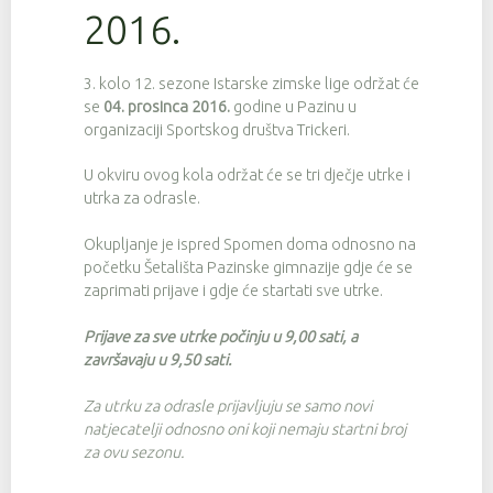
2016.
3. kolo 12. sezone Istarske zimske lige održat će
se
04. prosinca 2016.
godine u Pazinu u
organizaciji Sportskog društva Trickeri.
U okviru ovog kola održat će se tri dječje utrke i
utrka za odrasle.
Okupljanje je ispred Spomen doma odnosno na
početku Šetališta Pazinske gimnazije gdje će se
zaprimati prijave i gdje će startati sve utrke.
Prijave za sve utrke počinju u 9,00 sati, a
završavaju u 9,50 sati.
Za utrku za odrasle prijavljuju se samo novi
natjecatelji odnosno oni koji nemaju startni broj
za ovu sezonu.