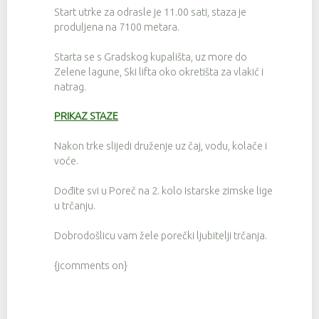
Start utrke za odrasle je 11.00 sati, staza je
produljena na 7100 metara.
Starta se s Gradskog kupališta, uz more do
Zelene lagune, Ski lifta oko okretišta za vlakić i
natrag.
PRIKAZ STAZE
Nakon trke slijedi druženje uz čaj, vodu, kolače i
voće.
Dođite svi u Poreč na 2. kolo Istarske zimske lige
u trčanju.
Dobrodošlicu vam žele porečki ljubitelji trčanja.
{jcomments on}