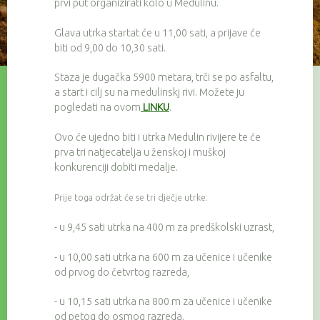
prvi put organizirati kolo u Medulinu.
Glava utrka startat će u 11,00 sati, a prijave će
biti od 9,00 do 10,30 sati.
Staza je dugačka 5900 metara, trči se po asfaltu,
a start i cilj su na medulinskj rivi. Možete ju
pogledati na ovom
LINKU
.
Ovo će ujedno biti i utrka Medulin rivijere te će
prva tri natjecatelja u ženskoj i muškoj
konkurenciji dobiti medalje.
Prije toga održat će se tri dječje utrke:
- u 9,45 sati utrka na 400 m za predškolski uzrast,
- u 10,00 sati utrka na 600 m za učenice i učenike
od prvog do četvrtog razreda,
- u 10,15 sati utrka na 800 m za učenice i učenike
od petog do osmog razreda.