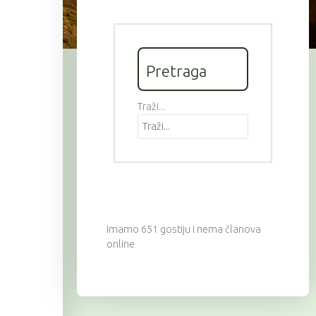
Pretraga
Traži...
Imamo 651 gostiju i nema članova
online