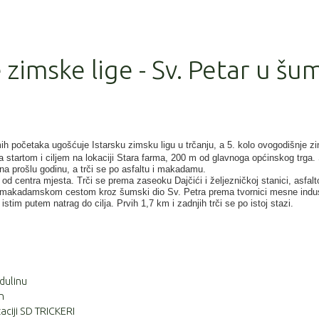
e zimske lige - Sv. Petar u šu
h početaka ugošćuje Istarsku zimsku ligu u trčanju, a 5. kolo ovogodišnje z
 sa startom i ciljem na lokaciji Stara farma, 200 m od glavnoga općinskog trga.
na prošlu godinu, a trči se po asfaltu i makadamu.
m od centra mjesta. Trči se prema zaseoku Dajčići i željezničkoj stanici, asfal
akadamskom cestom kroz šumski dio Sv. Petra prema tvornici mesne indus
istim putem natrag do cilja. Prvih 1,7 km i zadnjih trči se po istoj stazi.
dulinu
n
aciji SD TRICKERI