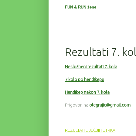
FUN & RUN žene
Rezultati 7. ko
Neslužbeni rezultati 7. kola
7.kolo po hendikepu
Hendikep nakon 7. kola
Prigovori na
olegrajic@gmail.com
REZULTATI DJEČJIH UTRKA