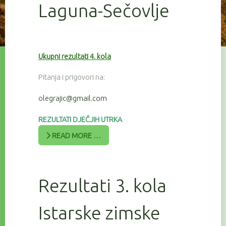
Laguna-Sečovlje
Ukupni rezultati 4. kola
Pitanja i prigovori na:
olegrajic@gmail.com
REZULTATI DJEČJIH UTRKA
READ MORE …
Rezultati 3. kola
Istarske zimske