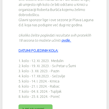
ali umjesto njih kolo će biti održano u Krnici u
organizaciji Roberta Buršića kojemu želimo
dobrodošlicu.
Glavni sponzor lige i ove sezone je Plava Laguna
d.d. koja nas podupire već dugi niz godina.
Ukoliko želite pogledati rezultate svih proteklih
18 sezona to možete učiniti
ovdje
.
DATUMI POJEDINIH KOLA:
1. kolo - 12. XI. 2023. Medulin
2. kolo - 19. XI. 2023. - Sv.Petar u Šumi
3. kolo - 3. XII. 2023. - Pazin
4. kolo - 17. XII.2023. - Sečovlje
5. kolo - 14. I. 2024. - Krnica
6. kolo - 21. I. 2024. - Rabac
7. kolo - 04. II. 2024. - Tupljak
8. kolo - 25. II. 2024. - Poreč