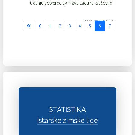
trčanju powered by Plava Laguna- Sečovlje
Stranica 6 od 37
1
2
3
4
5
6
7
8
9
STATISTIKA
Istarske zimske lige