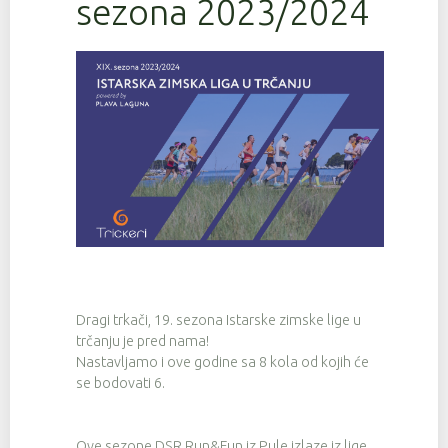
sezona 2023/2024
Dragi trkači, 19. sezona Istarske zimske lige u
trčanju je pred nama!
Nastavljamo i ove godine sa 8 kola od kojih će
se bodovati 6.
Ove sezone DSR Run&Fun iz Pule izlaze iz lige,