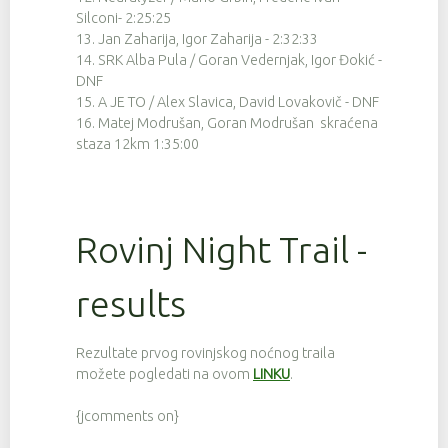
45
9
4:33:59
Silconi- 2:25:25
13. Jan Zaharija, Igor Zaharija - 2:32:33
58
9
4:35:26
14. SRK Alba Pula / Goran Vedernjak, Igor Đokić -
12
9
4:42:34
DNF
15. A JE TO / Alex Slavica, David Lovakovič - DNF
5
9
4:42:40
16. Matej Modrušan, Goran Modrušan skraćena
staza 12km 1:35:00
1
9
4:43:45
61
9
4:44:12
59
9
4:44:34
Rovinj Night Trail -
133
9
4:45:07
results
132
9
4:46:49
141
9
4:47:37
Rezultate prvog rovinjskog noćnog traila
28
9
4:47:55
možete pogledati na ovom
LINKU
.
53
9
4:48:31
{jcomments on}
50
9
4:48:32