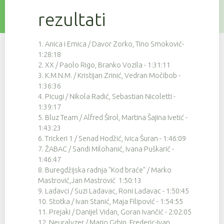
137
9
4:30:00
rezultati
121
9
4:30:38
57
9
4:31:26
1. Anica i Emica / Davor Zorko, Tino Smoković-
1:28:18
79
9
4:31:41
2. XX / Paolo Rigo, Branko Vozila - 1:31:11
3. K.M.N.M. / Kristijan Zrinić, Vedran Močibob -
37
9
4:31:58
1:36:36
124
9
4:33:06
4. Picugi / Nikola Radić, Sebastian Nicoletti -
1:39:17
139
9
4:33:20
5. Bluz Team / Alfred Širol, Martina Šajina Ivetić -
1:43:23
34
9
4:33:50
6. Trickeri 1 / Senad Hodžić, Ivica Šuran - 1:46:09
7. ŽABAC / Sandi Milohanić, Ivana Puškarić -
54
9
4:33:55
1:46:47
8. Buregdžijska radnja "Kod braće" / Marko
56
9
4:33:55
Mastrović,Jan Mastrović 1:50:13
75
9
4:33:56
9. Ladavci / Suzi Ladavac, Roni Ladavac - 1:50:45
10. Stotka / Ivan Stanić, Maja Filipović - 1:54:55
46
9
4:33:58
11. Prejaki / Danijel Vidan, Goran Ivančić - 2:02:05
12. Neuralyzer / Mario Grbin, Frederic-Ivan