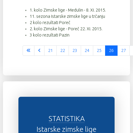
1. kolo Zimske lige - Medulin - 8. XI. 2015.
131
9
4:52:25
11. sezona Istarske zimske lige u trčanju
143
9
4:52:41
2 kolo rezultati Poreč
2. kolo Zimske lige - Poreč 22. XI. 2015.
20
9
4:53:28
3 kolo rezultati Pazin
118
9
4:56:21
21
22
23
24
25
26
27
Stranica 26 od 37
31
9
4:56:22
101
9
4:56:53
142
9
4:56:54
88
9
5:06:26
92
9
5:06:27
48
9
5:06:29
STATISTIKA
62
9
5:12:53
Istarske zimske lige
63
9
5:12:53