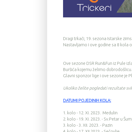
Dragi trkači, 19. sezona Istarske zims
Nastavljamo i ove godine sa 8 kola od
Ove sezone DSR Run&Fun iz Pule izlaze 
Buršića kojemu želimo dobrodošlicu.
Glavni sponzor lige i ove sezone je P
Ukoliko želite pogledati rezultate sv
DATUMI POJEDINIH KOLA:
1. kolo - 12. XI. 2023. Medulin
2. kolo - 19. XI. 2023. - Sv.Petar u Šum
3. kolo - 3. XII. 2023. - Pazin
4. kolo - 17. XII.2023. - Sečovlje