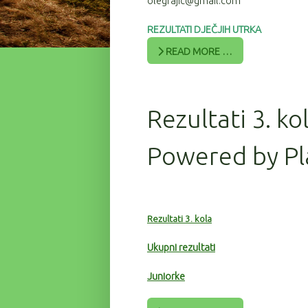
olegrajic@gmail.com
REZULTATI DJEČJIH UTRKA
READ MORE …
Rezultati 3. ko
Powered by Pl
Rezultati 3. kola
Ukupni rezultati
Juniorke