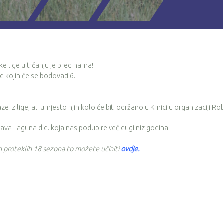
ke lige u trčanju je pred nama!
 kojih će se bodovati 6.
iz lige, ali umjesto njih kolo će biti održano u Krnici u organizaciji Ro
lava Laguna d.d. koja nas podupire već dugi niz godina.
ih proteklih 18 sezona to možete učiniti
ovdje
.
i