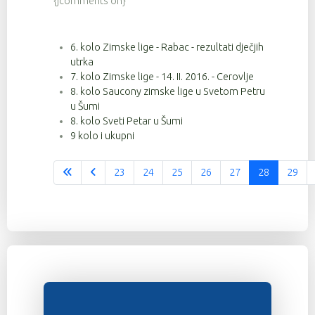
{jcomments on}
6. kolo Zimske lige - Rabac - rezultati dječjih
utrka
7. kolo Zimske lige - 14. II. 2016. - Cerovlje
8. kolo Saucony zimske lige u Svetom Petru
u Šumi
8. kolo Sveti Petar u Šumi
9 kolo i ukupni
23
24
25
26
27
28
29
Stranica 28 od 37