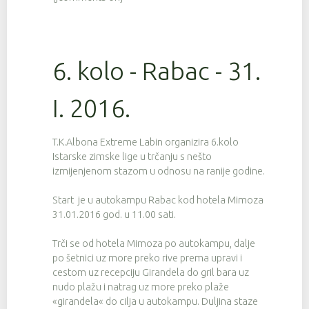
6. kolo - Rabac - 31.
I. 2016.
T.K.Albona Extreme Labin organizira 6.kolo
Istarske zimske lige u trčanju s nešto
izmijenjenom stazom u odnosu na ranije godine.
Start je u autokampu Rabac kod hotela Mimoza
31.01.2016 god. u 11.00 sati.
Trči se od hotela Mimoza po autokampu, dalje
po šetnici uz more preko rive prema upravi i
cestom uz recepciju Girandela do gril bara uz
nudo plažu i natrag uz more preko plaže
«girandela« do cilja u autokampu. Duljina staze