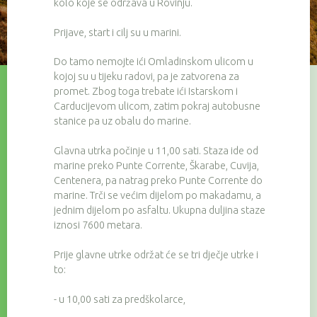
kolo koje se održava u Rovinju.
Prijave, start i cilj su u marini.
Do tamo nemojte ići Omladinskom ulicom u
kojoj su u tijeku radovi, pa je zatvorena za
promet. Zbog toga trebate ići Istarskom i
Carducijevom ulicom, zatim pokraj autobusne
stanice pa uz obalu do marine.
Glavna utrka počinje u 11,00 sati. Staza ide od
marine preko Punte Corrente, Škarabe, Cuvija,
Centenera, pa natrag preko Punte Corrente do
marine. Trči se većim dijelom po makadamu, a
jednim dijelom po asfaltu. Ukupna duljina staze
iznosi 7600 metara.
Prije glavne utrke održat će se tri dječje utrke i
to:
- u 10,00 sati za predškolarce,