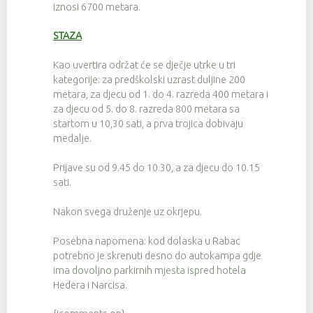
iznosi 6700 metara.
STAZA
Kao uvertira održat će se dječje utrke u tri
kategorije: za predškolski uzrast duljine 200
metara, za djecu od 1. do 4. razreda 400 metara i
za djecu od 5. do 8. razreda 800 metara sa
startom u 10,30 sati, a prva trojica dobivaju
medalje.
Prijave su od 9.45 do 10.30, a za djecu do 10.15
sati.
Nakon svega druženje uz okrjepu.
Posebna napomena: kod dolaska u Rabac
potrebno je skrenuti desno do autokampa gdje
ima dovoljno parkirnih mjesta ispred hotela
Hedera i Narcisa.