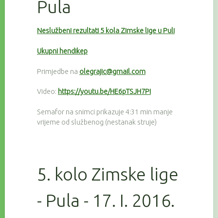
Pula
Neslužbeni rezultati 5 kola Zimske lige u Puli
Ukupni hendikep
Primjedbe na
olegrajic@gmail.com
Video:
https://youtu.be/HE6pTSJH7PI
Semafor na snimci prikazuje 4:31 min manje
vrijeme od službenog (nestanak struje)
5. kolo Zimske lige
- Pula - 17. I. 2016.