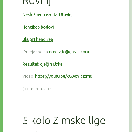
Rovinj
Neslužbeni rezultati Rovinj
Hendikep bodovi
Ukupni hendikep
Primjedbe na
olegrajic@gmail.com
Rezultati dječjih utrka
Video:
https://youtu.be/kGwcYicztm0
{jcomments on}
5 kolo Zimske lige