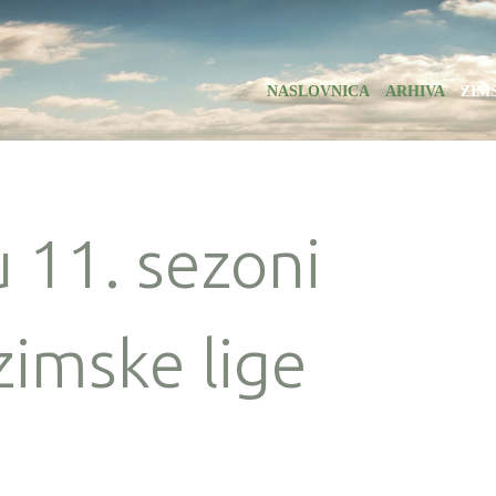
NASLOVNICA
ARHIVA
ZIM
u 11. sezoni
zimske lige