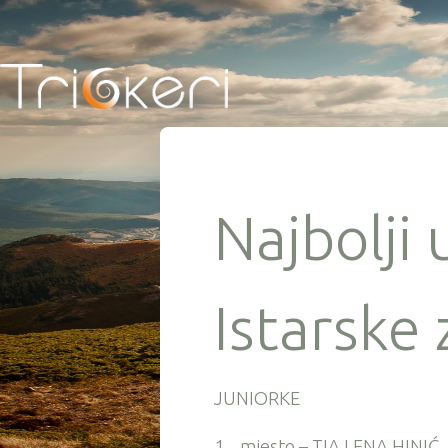
Najbolji 
Istarske 
JUNIORKE
1.
mjesto – TIA LENA HINIĆ