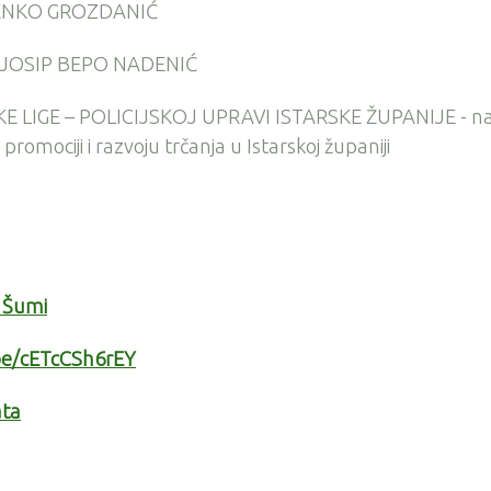
JENKO GROZDANIĆ
 JOSIP BEPO NADENIĆ
 LIGE – POLICIJSKOJ UPRAVI ISTARSKE ŽUPANIJE - n
omociji i razvoju trčanja u Istarskoj županiji
u Šumi
be/cETcCSh6rEY
ata