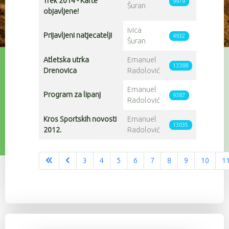
Trek 2014 - Karte
9979
Šuran
objavljene!
Ivica
Prijavljeni natjecatelji
4932
Šuran
Atletska utrka
Emanuel
13388
Drenovica
Radolović
Emanuel
Program za lipanj
9387
Radolović
Kros Sportskih novosti
Emanuel
13035
2012.
Radolović
3
4
5
6
7
8
9
10
1
Stranica 12 od 12