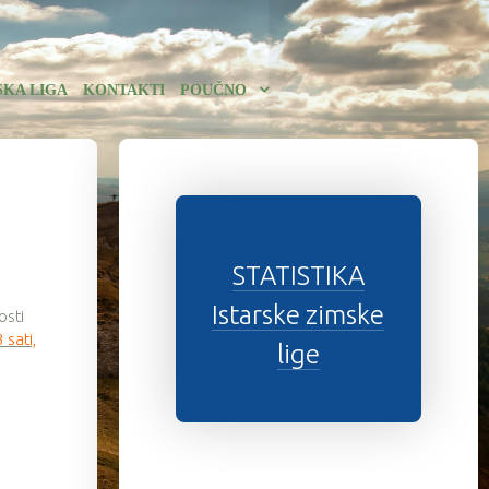
SKA LIGA
KONTAKTI
POUČNO
STATISTIKA
Istarske zimske
osti
 sati,
lige