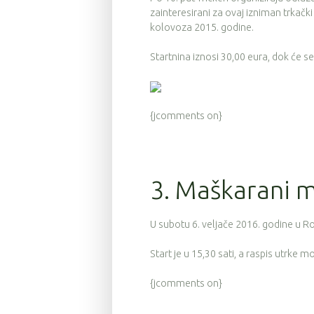
zainteresirani za ovaj izniman trkačk
kolovoza 2015. godine.
Startnina iznosi 30,00 eura, dok će 
{jcomments on}
3. Maškarani 
U subotu 6. veljače 2016. godine u 
Start je u 15,30 sati, a raspis utrke 
{jcomments on}