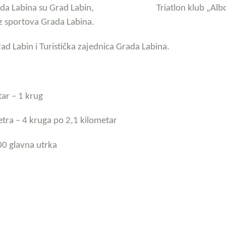
ke Grada Labina su Grad Labin, Triatlon klub „Alb
z sportova Grada Labina.
rad Labin i Turistička zajednica Grada Labina.
tar – 1 krug
etra – 4 kruga po 2,1 kilometar
00 glavna utrka