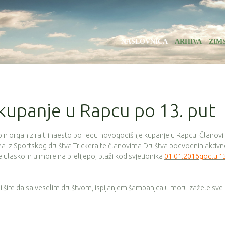
NASLOVNICA
ARHIVA
ZIM
kupanje u Rapcu po 13. put
in organizira trinaesto po redu novogodišnje kupanje u Rapcu. Članovi
ima iz Sportskog društva Trickera te članovima Društva podvodnih aktivn
 ulaskom u more na prelijepoj plaži kod svjetionika
01.01.2016god.u 13
i šire da sa veselim društvom, ispijanjem šampanjca u moru zažele sve