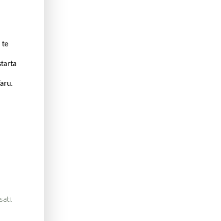
 te
starta
aru.
sati.