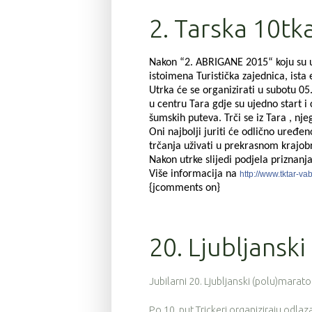
2. Tarska 10tka 
Nakon “2. ABRIGANE 2015“ koju su us
istoimena Turistička zajednica, ista
Utrka će se organizirati u subotu 05
u centru Tara gdje su ujedno start i
šumskih puteva. Trči se iz Tara , n
Oni najbolji juriti će odlično uređe
trčanja uživati u prekrasnom krajob
Nakon utrke slijedi podjela priznanj
Više informacija na
http://www.tktar-va
{jcomments on}
20. Ljubljansk
Jubilarni 20. Ljubljanski (polu)marato
Po 10. put Trickeri organiziraju odlaza