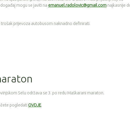
i događaj mogu se javiti na
emanuel.radolovic@gmail.com
najkasnije d
se trošak prijevoza autobusom naknadno definirati.
maraton
Rovinjskom Selu održava se 3. po redu Maškarani maraton.
možete pogledati
OVDJE
.