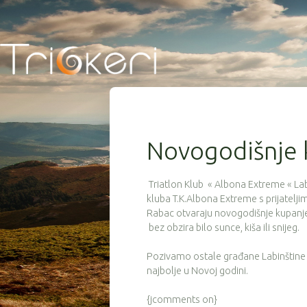
Novogodišnje 
Triatlon Klub « Albona Extreme « Lab
kluba T.K.Albona Extreme s prijatelj
Rabac otvaraju novogodišnje kupanje
bez obzira bilo sunce, kiša ili snijeg.
Pozivamo ostale građane Labinštine 
najbolje u Novoj godini.
{jcomments on}