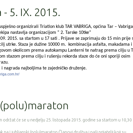
- 5. IX. 2015.
pješno organizirali Triatlon klub TAR VABRIGA, općina Tar – Vabriga
 ekipa nastavlja organizacijom “ 2. Tarske 10tke“
.09. 2015. sa startom u 17 sati . Prijave se zaprimaju do 15 min prije 
 cilj utrke. Staza je dužine 10000 m. kombinacija asfalta, makadama i
jegovom okolicom prema autokampu Lanterni te natrag prema cilju u T
nom stazom prema cilju i rušenju rekorda staze do će oni sporiji osim
razu.
a i nagrada najboljima te zajedničko druženje.
briga.com.hr/
i (polu)maraton
n održat će se u nedjelju 25. listopada 2015. godine sa startom u 10,30 
k na Ljubljanski (polu)maraton.Članovi društva i naši prijatelji koji su