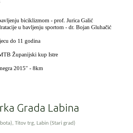
a
:
jenju biciklizmom - prof. Jurica Galić
acije u bavljenju sportom - dr. Bojan Gluhačić
djecu do 11 godina
MTB Županijski kup Istre
Kanegra 2015" - 8km
trka Grada Labina
ota), Titov trg, Labin
(Stari grad)