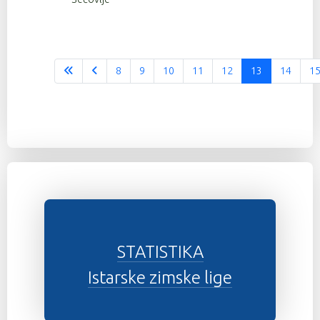
8
9
10
11
12
13
14
1
STATISTIKA
Istarske zimske lige