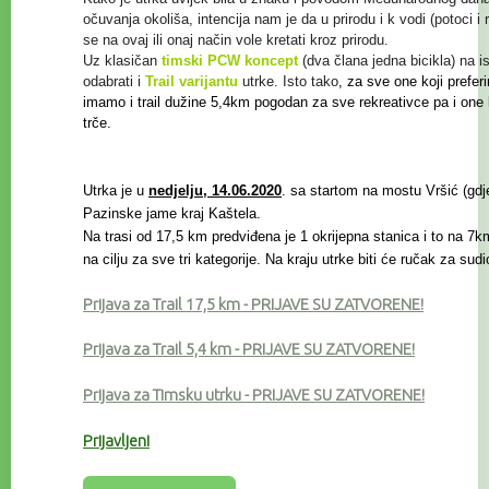
očuvanja
okoliša, intencija nam je da u prirodu i k vodi (potoci i
se na ovaj ili onaj način vole kretati kroz prirodu.
Uz klasičan
timski PCW koncept
(dva člana jedna bicikla) na i
odabrati i
Trail
varijantu
utrke. Isto tako
, za sve one koji prefer
imamo i trail
dužine 5,4km pogodan za sve rekreativce
pa i one
trče.
Utrka je u
nedjelju, 14.06.2020
. sa startom na mostu Vršić (gdje 
Pazinske jame kraj Kaštela.
Na trasi od 17,5 km predviđena je 1 okrijepna stanica i to na 7km
na cilju za sve tri kategorije. Na kraju utrke biti će ručak za sud
Prijava za Trail 17,5 km
- PRIJAVE SU ZATVORENE!
Prijava za Trail 5,4 km
- PRIJAVE SU ZATVORENE!
Prijava za Timsku utrku - PRIJAVE SU ZATVORENE!
Prijavljeni