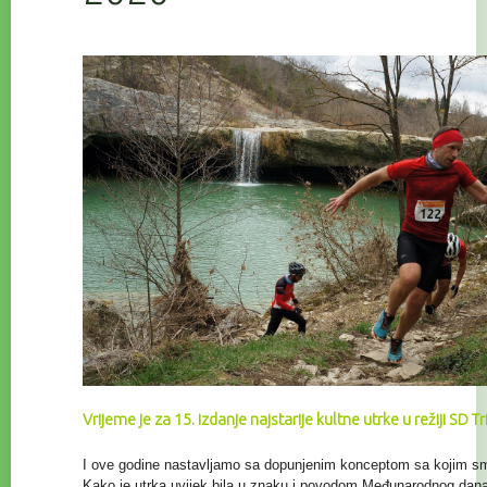
Vrijeme je za 15. izdanje najstarije kultne utrke u režiji SD T
I ove godine nastavljamo sa dopunjenim konceptom sa kojim smo 
Kako je utrka uvijek bila u znaku i povodom Međunarodnog da