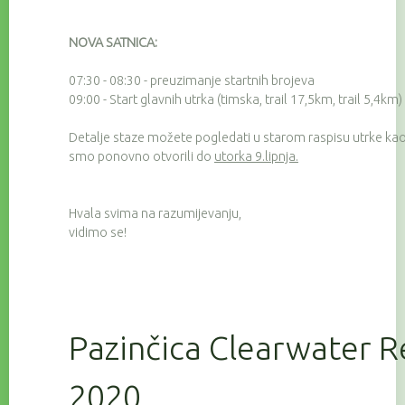
NOVA SATNICA:
07:30 - 08:30 - preuzimanje startnih brojeva
09:00 - Start glavnih utrka (timska, trail 17,5km, trail 5,4km)
Detalje staze možete pogledati u starom raspisu utrke kao 
smo ponovno otvorili do
utorka 9.lipnja.
Hvala svima na razumijevanju,
vidimo se!
Pazinčica Clearwater R
2020