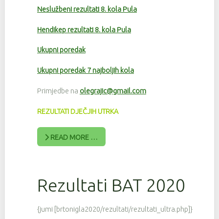
Neslužbeni rezultati 8. kola Pula
Hendikep rezultati 8. kola Pula
Ukupni poredak
Ukupni poredak 7 najboljih kola
Primjedbe na
olegrajic@gmail.com
REZULTATI DJEČJIH UTRKA
READ MORE …
Rezultati BAT 2020
{jumi [brtonigla2020/rezultati/rezultati_ultra.php]}