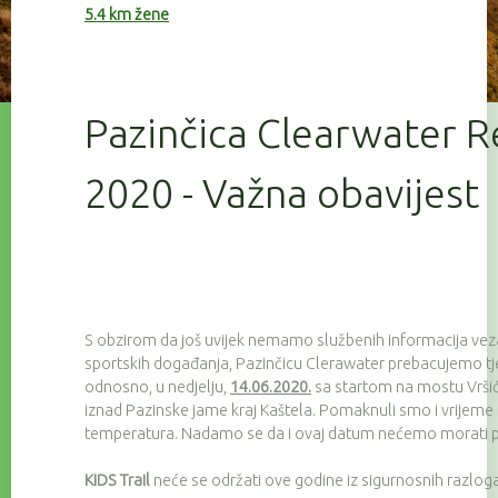
5.4 km žene
Pazinčica Clearwater R
2020 - Važna obavijest
S obzirom da još uvijek nemamo službenih informacija ve
sportskih događanja, Pazinčicu Clerawater prebacujemo tj
odnosno, u nedjelju,
14.06.2020.
sa startom na mostu Vršić (
iznad Pazinske jame kraj Kaštela. Pomaknuli smo i vrijeme s
temperatura. Nadamo se da i ovaj datum nećemo morati pr
KIDS Trail
neće se održati ove godine iz sigurnosnih razloga