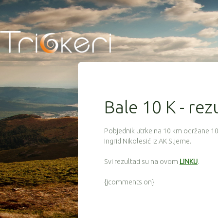
Bale 10 K - rez
Pobjednik utrke na 10 km održane 10. 
Ingrid Nikolesić iz AK Sljeme.
Svi rezultati su na ovom
LINKU
.
{jcomments on}