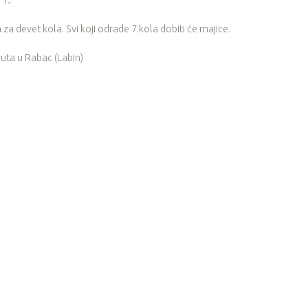
1..
za devet kola. Svi koji odrade 7.kola dobiti će majice.
puta u Rabac (Labin)