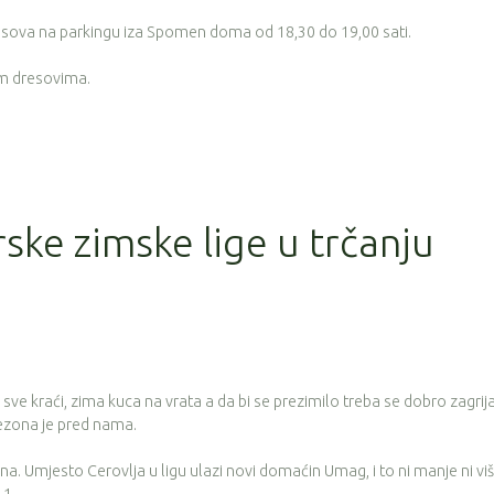
resova na parkingu iza Spomen doma od 18,30 do 19,00 sati.
im dresovima.
rske zimske lige u trčanju
 sve kraći, zima kuca na vrata a da bi se prezimilo treba se dobro zagrija
sezona je pred nama.
a. Umjesto Cerovlja u ligu ulazi novi domaćin Umag, i to ni manje ni vi