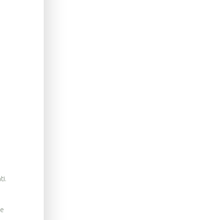
ti.
še