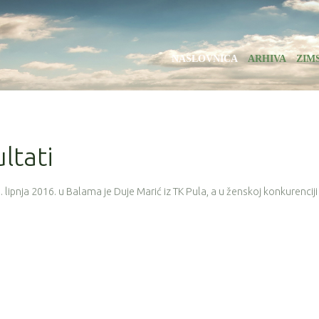
NASLOVNICA
ARHIVA
ZIM
ultati
lipnja 2016. u Balama je Duje Marić iz TK Pula, a u ženskoj konkurenciji