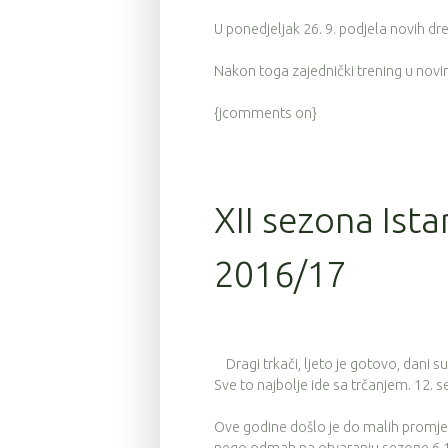
U ponedjeljak 26. 9. podjela novih d
Nakon toga zajednički trening u nov
{jcomments on}
XII sezona Ista
2016/17
Dragi trkači, ljeto je gotovo, dani su
Sve to najbolje ide sa trčanjem. 12. 
Ove godine došlo je do malih promjen