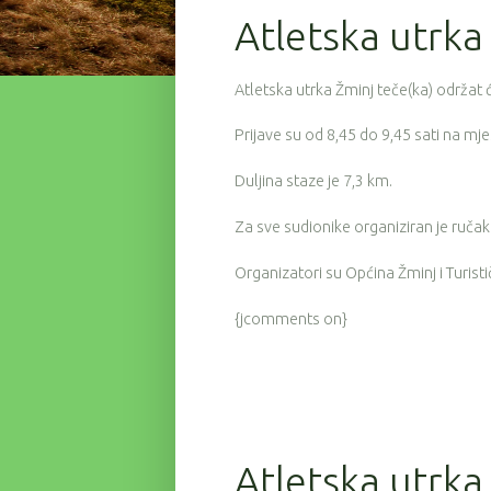
Atletska utrka
Atletska utrka Žminj teče(ka) održat ć
Prijave su od 8,45 do 9,45 sati na mje
Duljina staze je 7,3 km.
Za sve sudionike organiziran je ručak
Organizatori su Općina Žminj i Turist
{jcomments on}
Atletska utrka 