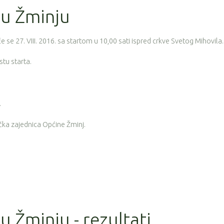
 u Žminju
e se 27. VIII. 2016. sa startom u 10,00 sati ispred crkve Svetog Mihovila.
stu starta.
.
ička zajednica Općine Žminj.
u Žminju - rezultati