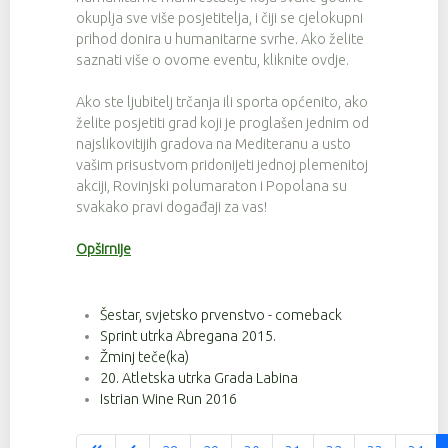
okuplja sve više posjetitelja, i čiji se cjelokupni
prihod donira u humanitarne svrhe. Ako želite
saznati više o ovome eventu, kliknite ovdje.
Ako ste ljubitelj trčanja ili sporta općenito, ako
želite posjetiti grad koji je proglašen jednim od
najslikovitijih gradova na Mediteranu a usto
vašim prisustvom pridonijeti jednoj plemenitoj
akciji, Rovinjski polumaraton i Popolana su
svakako pravi događaji za vas!
Opširnije
Šestar, svjetsko prvenstvo - comeback
Sprint utrka Abregana 2015.
Žminj teče(ka)
20. Atletska utrka Grada Labina
Istrian Wine Run 2016