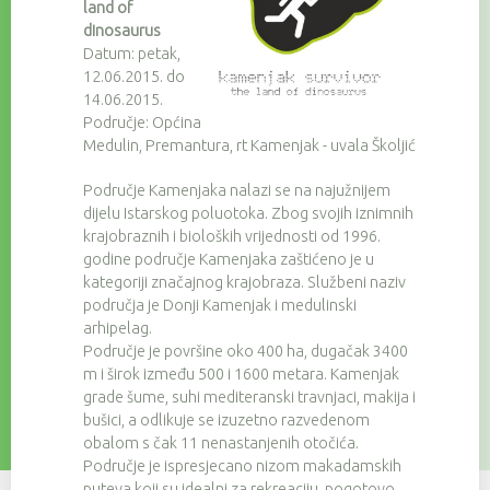
land of
dinosaurus
Datum: petak,
12.06.2015. do
14.06.2015.
Područje: Općina
Medulin, Premantura, rt Kamenjak - uvala Školjić
Područje Kamenjaka nalazi se na najužnijem
dijelu Istarskog poluotoka. Zbog svojih iznimnih
krajobraznih i bioloških vrijednosti od 1996.
godine područje Kamenjaka zaštićeno je u
kategoriji značajnog krajobraza. Službeni naziv
područja je Donji Kamenjak i medulinski
arhipelag.
Područje je površine oko 400 ha, dugačak 3400
m i širok između 500 i 1600 metara. Kamenjak
grade šume, suhi mediteranski travnjaci, makija i
bušici, a odlikuje se izuzetno razvedenom
obalom s čak 11 nenastanjenih otočića.
Područje je ispresjecano nizom makadamskih
puteva koji su idealni za rekreaciju, pogotovo