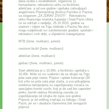
dana osoba s invaliditetom, organizira 11.
humanitarnu, rekreativnu utrku za bicikliste,
atletičare, a od ove godine i pješake zahvaljujući
angažmanu Planinarskog društva Pazinka iz Pazina,
sa sloganom „ZA ZDRAV ŽIVOT!“. Rekreativnu
utrku financiraju Istarska županija i Grad Pazin.Utrka
će se održati u nedjelju, 25.10.2015. godine sa
startom i ciljem na Trgu slobode u Pazinu.Na utrci
mogu sudjelovati svi zainteresirani građani, sportaši i
rekreativci svih dobi, u slijedećim kategorijama:
MTB (žene, muškarci, juniori)
cestovni bicikl (žene, muškarci)
atletičari (žene, muškarci)
pješaci (žene, muškarci, juniori)
Start atletičara je u 10,00h, a biciklista i pješaka u
10,45h. Mole se svi sudionici da se okupe na Trgu
pola sata prije starta. Prijave i uplate kotizacije (30
kn) vrše se pola sata prije starta, a sva prikupljena
sredstva namijenjena su zapošljavanju vozača za
specijalno kombi vozilo, koji je do sad bio zaposlen
preko Javnih radova Hrvatskog zavoda za
zapošljavanje od ožujka do rujna ove godine.
Prijevoz je od velikog značaja za Udrugu i Grad
Pazin, jer se i ubuduće članovima želi omogućiti
prijevoz.