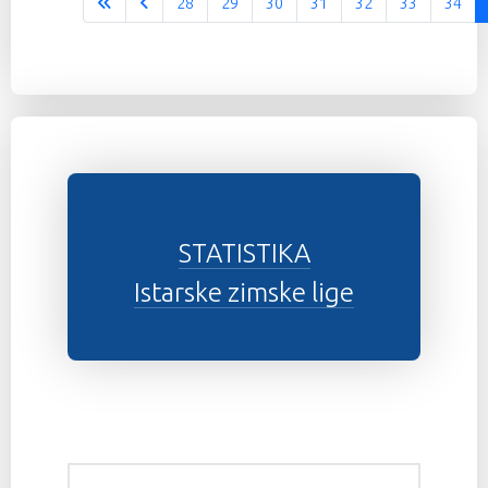
28
29
30
31
32
33
34
Stranica 35 od 37
STATISTIKA
Istarske zimske lige