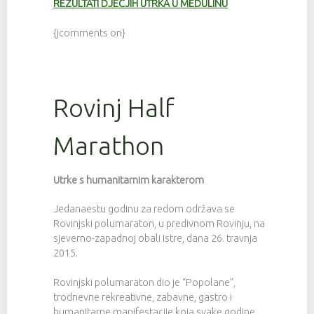
REZULTATI DJEČJIH UTRKA U MEDULINU
{jcomments on}
Rovinj Half
Marathon
Utrke s humanitarnim karakterom
Jedanaestu godinu za redom održava se
Rovinjski polumaraton, u predivnom Rovinju, na
sjeverno-zapadnoj obali Istre, dana 26. travnja
2015.
Rovinjski polumaraton dio je “Popolane”,
trodnevne rekreativne, zabavne, gastro i
humanitarne manifestacije koja svake godine