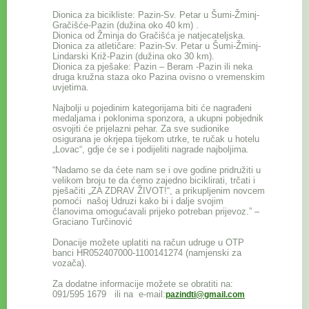
Dionica za bicikliste: Pazin-Sv. Petar u Šumi-Žminj-
Gračišće-Pazin (dužina oko 40 km) .
Dionica od Žminja do Gračišća je natjecateljska.
Dionica za atletičare: Pazin-Sv. Petar u Šumi-Žminj-
Lindarski Križ-Pazin (dužina oko 30 km).
Dionica za pješake: Pazin – Beram -Pazin ili neka
druga kružna staza oko Pazina ovisno o vremenskim
uvjetima.
Najbolji u pojedinim kategorijama biti će nagrađeni
medaljama i poklonima sponzora, a ukupni pobjednik
osvojiti će prijelazni pehar. Za sve sudionike
osigurana je okrjepa tijekom utrke, te ručak u hotelu
„Lovac“, gdje će se i podijeliti nagrade najboljima.
“Nadamo se da ćete nam se i ove godine pridružiti u
velikom broju te da ćemo zajedno biciklirati, trčati i
pješačiti „ZA ZDRAV ŽIVOT!“, a prikupljenim novcem
pomoći našoj Udruzi kako bi i dalje svojim
članovima omogućavali prijeko potreban prijevoz.” –
Graciano Turčinović
Donacije možete uplatiti na račun udruge u OTP
banci HR052407000-1100141274 (namjenski za
vozača).
Za dodatne informacije možete se obratiti na:
091/595 1679 ili na e-mail:
pazindti@gmail.com