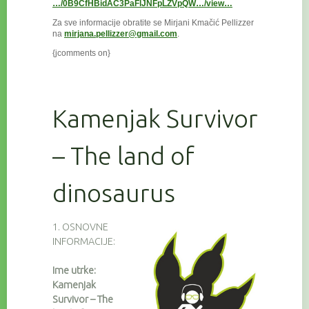
…/0B9CfHBidAC3PaFlJNFpLZVpQW…/view…
Za sve informacije obratite se Mirjani Kmačić Pellizzer
na
mirjana.pellizzer@gmail.com
.
{jcomments on}
Kamenjak Survivor
– The land of
dinosaurus
1. OSNOVNE
INFORMACIJE:
Ime utrke:
Kamenjak
Survivor – The