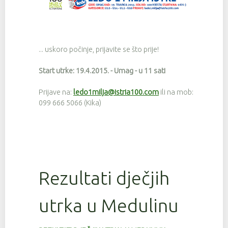
... uskoro počinje, prijavite se što prije!
Start utrke: 19.4.2015. - Umag - u 11 sati
Prijave na:
ledo1milja@istria100.com
ili na mob:
099 666 5066 (Kika)
Rezultati dječjih
utrka u Medulinu