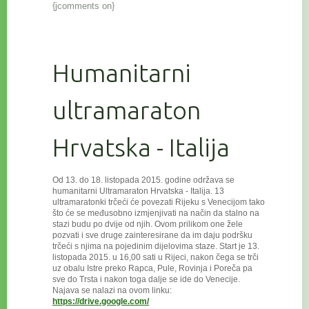
{jcomments on}
Humanitarni
ultramaraton
Hrvatska - Italija
Od 13. do 18. listopada 2015. godine održava se
humanitarni Ultramaraton Hrvatska - Italija. 13
ultramaratonki trčeći će povezat
i Rijeku s Venecijom tako
što će se međusobno izmjenjivati na način da stalno na
stazi budu po dvije od njih. Ovom prilikom one žele
pozvati i sve druge zainteresirane da im daju podršku
trčeći s njima na pojedinim dijelovima staze. Start je 13.
listopada 2015. u 16,00 sati u Rijeci, nakon čega se trči
uz obalu Istre preko Rapca, Pule, Rovinja i Poreča pa
sve do Trsta i nakon toga dalje se ide do Venecije.
Najava se nalazi na ovom linku:
https://drive.google.com/