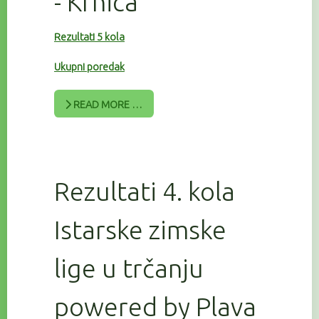
- Krnica
Rezultati 5 kola
Ukupni poredak
READ MORE …
Rezultati 4. kola
Istarske zimske
lige u trčanju
powered by Plava