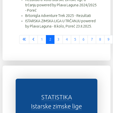
trčanju powered by Plava Laguna 2024/2025
- Poreč
Brtonigla Adventure Trek 2025 - Rezultati
ISTARSKA ZIMSKA LIGA U TRČANJU powered
by Plava Laguna - 8.kolo, Poreč 23.II.2025.
1
2
3
4
5
6
7
8
9
Stranica 2 od 37
STATISTIKA
Istarske zimske lige