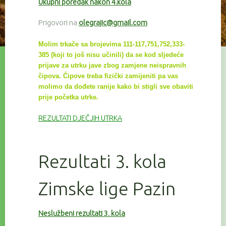
Ukupni poredak nakon 4.kola
Prigovori na
olegrajic@gmail.com
Molim trkače sa brojevima 111-117,751,752,333-
385 (koji to još nisu učinili) da se kod sljedeće
prijave za utrku
jave zbog zamjene neispravnih
čipova. Čipove treba fizički zamijeniti pa vas
molimo da dođete ranije kako bi
stigli sve
obaviti
prije početka utrke.
REZULTATI DJEČJIH UTRKA
Rezultati 3. kola
Zimske lige Pazin
Neslužbeni rezultati 3. kola