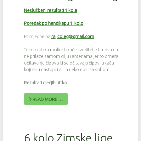
Neslužbeni rezultati 1.kola
Poredak po hendikepu 1. kolo
Primjedbe na
rajicoleg@gmail.com
Tokom utrka molim trkače i voditelje timova da
ne prilaze samom cilju i antenama jer to ometa
očitavanje čipova ili se očitavaju čipovi trkača
koji nisu nastupili ali ih neko nosi sa sobom.
Rezultati dječjih utrka
READ MORE …
6.kolo Zimske lige