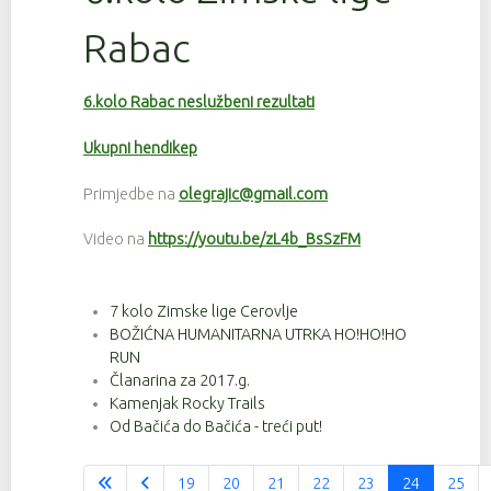
Rabac
6.kolo Rabac neslužbeni rezultati
Ukupni hendikep
Primjedbe na
olegrajic@gmail.com
Video na
https://youtu.be/zL4b_BsSzFM
7 kolo Zimske lige Cerovlje
BOŽIĆNA HUMANITARNA UTRKA HO!HO!HO
RUN
Članarina za 2017.g.
Kamenjak Rocky Trails
Od Bačića do Bačića - treći put!
19
20
21
22
23
24
25