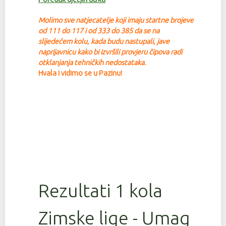
Molimo sve natjecatelje koji imaju startne brojeve
od 111 do 117 i od 333 do 385 da se na
slijedećem kolu, kada budu nastupali, jave
na
prijavnicu kako bi izvršili provjeru čipova radi
otklanjanja tehničkih nedostataka.
Hvala i vidimo se u Pazinu!
Rezultati 1 kola
Zimske lige - Umag