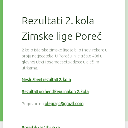
Rezultati 2. kola
Zimske lige Poreč
2 kolo Istarske zimske lige je bilo i novi rekord u
broju natjecatelja. U Poreču ih je trčalo 486 u
glavnoj utrci i osamdesetak djece u dječjim
utrkama.
Neslužbeni rezultati 2. kola
Rezultati po hendikepu nakon 2. kola
Prigovori na
olegrajic@gmail.com
Poredak dječjih utrka