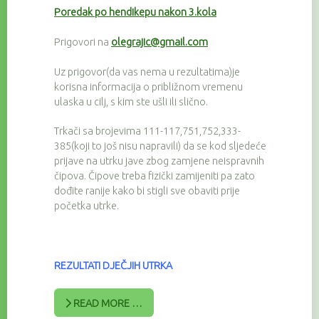
Poredak po hendikepu nakon 3.kola
Prigovori na
olegrajic@gmail.com
Uz prigovor(da vas nema u rezultatima)je
korisna informacija o približnom vremenu
ulaska u cilj, s kim ste ušli ili slično.
Trkači sa brojevima 111-117,751,752,333-
385(koji to još nisu napravili) da se kod sljedeće
prijave na utrku jave zbog zamjene neispravnih
čipova. Čipove treba fizički zamijeniti pa zato
dođite ranije kako bi stigli sve obaviti prije
početka utrke.
REZULTATI DJEČJIH UTRKA
READ MORE …