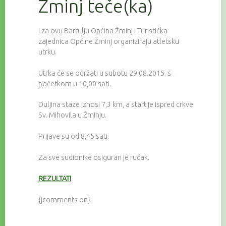
Žminj teče(ka)
I za ovu Bartulju Općina Žminj i Turistička
zajednica Općine Žminj organiziraju atletsku
utrku.
Utrka će se održati u subotu 29.08.2015. s
početkom u 10,00 sati.
Duljina staze iznosi 7,3 km, a start je ispred crkve
Sv. Mihovila u Žminju.
Prijave su od 8,45 sati.
Za sve sudionike osiguran je ručak.
REZULTATI
{jcomments on}