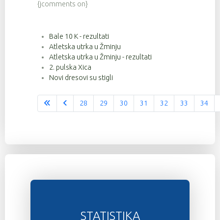
{jcomments on}
Bale 10 K - rezultati
Atletska utrka u Žminju
Atletska utrka u Žminju - rezultati
2. pulska Xica
Novi dresovi su stigli
28
29
30
31
32
33
34
Stranica 36 od 37
STATISTIKA