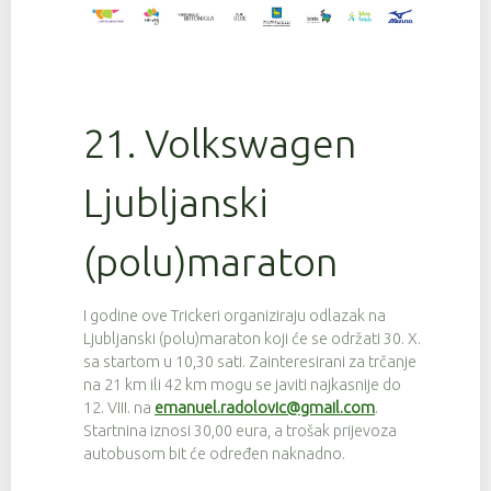
21. Volkswagen
Ljubljanski
(polu)maraton
I godine ove Trickeri organiziraju odlazak na
Ljubljanski (polu)maraton koji će se održati 30. X.
sa startom u 10,30 sati. Zainteresirani za trčanje
na 21 km ili 42 km mogu se javiti najkasnije do
12. VIII. na
emanuel.radolovic@gmail.com
.
Startnina iznosi 30,00 eura, a trošak prijevoza
autobusom bit će određen naknadno.