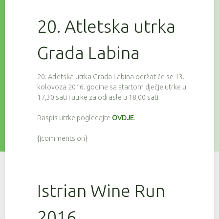
20. Atletska utrka
Grada Labina
20. Atletska utrka Grada Labina održat će se 13.
kolovoza 2016. godine sa startom dječje utrke u
17,30 sati i utrke za odrasle u 18,00 sati.
Raspis utrke pogledajte
OVDJE
.
{jcomments on}
Istrian Wine Run
2016