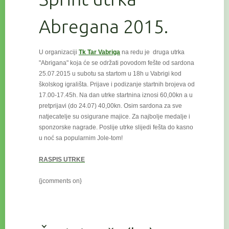
Abregana 2015.
U organizaciji
Tk Tar Vabriga
na redu je druga utrka
"Abrigana" koja će se održati povodom fešte od sardona
25.07.2015 u subotu
sa startom u 18h u Vabrigi kod
školskog igrališta. Prijave i podizanje startnih brojeva od
17.00-17.45h. Na dan utrke startnina iznosi 60,00kn a u
pretprijavi (do 24.07) 40,00kn. Osim sardona za sve
natjecatelje su osigurane majice. Za najbolje medalje i
sponzorske nagrade. Poslije utrke slijedi fešta do kasno
u noć sa popularnim Jole-tom!
RASPIS UTRKE
{jcomments on}