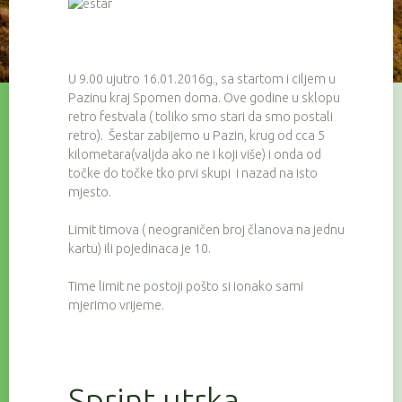
U 9.00 ujutro 16.01.2016g., sa startom i ciljem u
Pazinu kraj Spomen doma. Ove godine u sklopu
retro festvala ( toliko smo stari da smo postali
retro). Šestar zabijemo u Pazin, krug od cca 5
kilometara(valjda ako ne i koji više) i onda od
točke do točke tko prvi skupi i nazad na isto
mjesto.
Limit timova ( neograničen broj članova na jednu
kartu) ili pojedinaca je 10.
Time limit ne postoji pošto si ionako sami
mjerimo vrijeme.
Sprint utrka