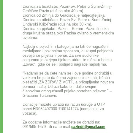
Dionica za bicikliste: Pazin-Sv. Petar u Šumi-Žminj-
Gračišće-Pazin (dužina oko 40 km) .
Dionica od Žminja do Gračišća je natjecateljska.
Dionica za atletičare: Pazin-Sv. Petar u Šumi-Žminj-
Lindarski Križ-Pazin (dužina oko 30 km).
Dionica za pješake: Pazin – Beram -Pazin ili neka
druga kružna staza oko Pazina ovisno o vremenskim
uvjetima.
Najbolji u pojedinim kategorijama biti će nagrađeni
medaljama i poklonima sponzora, a ukupni pobjednik
osvojiti će prijelazni pehar. Za sve sudionike
osigurana je okrjepa tijekom utrke, te ručak u hotelu
„Lovac“, gdje će se i podijeliti nagrade najboljima.
“Nadamo se da ćete nam se i ove godine pridružiti u
velikom broju te da ćemo zajedno biciklirati, trčati i
pješačiti „ZA ZDRAV ŽIVOT!“, a prikupljenim novcem
pomoći našoj Udruzi kako bi i dalje svojim
članovima omogućavali prijeko potreban prijevoz.” –
Graciano Turčinović
Donacije možete uplatiti na račun udruge u OTP
banci HR052407000-1100141274 (namjenski za
vozača).
Za dodatne informacije možete se obratiti na:
091/595 1679 ili na e-mail:
pazindti@gmail.com