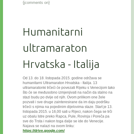
{jcomments on}
Humanitarni
ultramaraton
Hrvatska - Italija
Od 13. do 18. listopada 2015. godine održava se
humanitarni Ultramaraton Hrvatska - Italija. 13
ultramaratonki trčeći će povezat
i Rijeku s Venecijom tako
što će se međusobno izmjenjivati na način da stalno na
stazi budu po dvije od njih. Ovom prilikom one žele
pozvati i sve druge zainteresirane da im daju podršku
trčeći s njima na pojedinim dijelovima staze. Start je 13.
listopada 2015. u 16,00 sati u Rijeci, nakon čega se trči
uz obalu Istre preko Rapca, Pule, Rovinja i Poreča pa
sve do Trsta i nakon toga dalje se ide do Venecije.
Najava se nalazi na ovom linku:
https://drive.google.com/