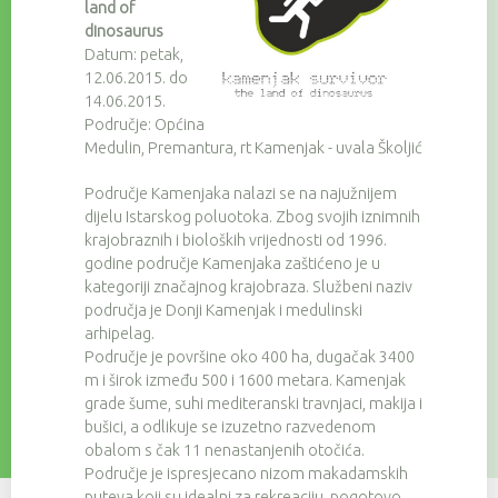
land of
dinosaurus
Datum: petak,
12.06.2015. do
14.06.2015.
Područje: Općina
Medulin, Premantura, rt Kamenjak - uvala Školjić
Područje Kamenjaka nalazi se na najužnijem
dijelu Istarskog poluotoka. Zbog svojih iznimnih
krajobraznih i bioloških vrijednosti od 1996.
godine područje Kamenjaka zaštićeno je u
kategoriji značajnog krajobraza. Službeni naziv
područja je Donji Kamenjak i medulinski
arhipelag.
Područje je površine oko 400 ha, dugačak 3400
m i širok između 500 i 1600 metara. Kamenjak
grade šume, suhi mediteranski travnjaci, makija i
bušici, a odlikuje se izuzetno razvedenom
obalom s čak 11 nenastanjenih otočića.
Područje je ispresjecano nizom makadamskih
puteva koji su idealni za rekreaciju, pogotovo