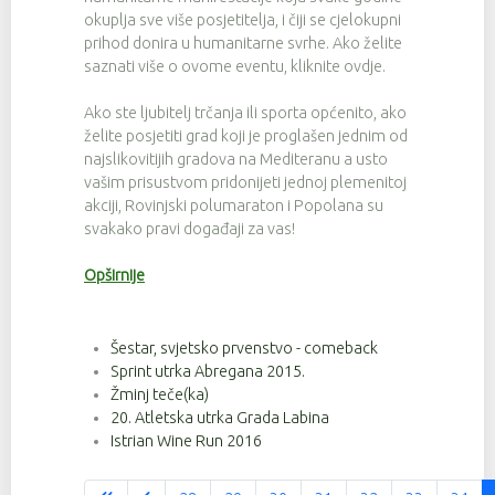
okuplja sve više posjetitelja, i čiji se cjelokupni
prihod donira u humanitarne svrhe. Ako želite
saznati više o ovome eventu, kliknite ovdje.
Ako ste ljubitelj trčanja ili sporta općenito, ako
želite posjetiti grad koji je proglašen jednim od
najslikovitijih gradova na Mediteranu a usto
vašim prisustvom pridonijeti jednoj plemenitoj
akciji, Rovinjski polumaraton i Popolana su
svakako pravi događaji za vas!
Opširnije
Šestar, svjetsko prvenstvo - comeback
Sprint utrka Abregana 2015.
Žminj teče(ka)
20. Atletska utrka Grada Labina
Istrian Wine Run 2016