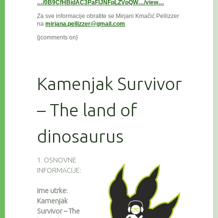
…/0B9CfHBidAC3PaFlJNFpLZVpQW…/view…
Za sve informacije obratite se Mirjani Kmačić Pellizzer
na
mirjana.pellizzer@gmail.com
.
{jcomments on}
Kamenjak Survivor
– The land of
dinosaurus
1. OSNOVNE
INFORMACIJE:
Ime utrke:
Kamenjak
Survivor – The