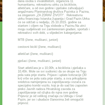
dana osoba s invaliditetom, organizira 11.
humanitarnu, rekreativnu utrku za bicikliste,
atletičare, a od ove godine i pješake zahvaljujući
angažmanu Planinarskog društva Pazinka iz Pazina,
sa sloganom „ZA ZDRAV ŽIVOT!“. Rekreativnu
utrku financiraju Istarska županija i Grad Pazin.Utrka
će se održati u nedjelju, 25.10.2015. godine sa
startom i ciljem na Trgu slobode u Pazinu.Na utrci
mogu sudjelovati svi zainteresirani građani, sportaši i
rekreativci svih dobi, u slijedećim kategorijama:
MTB (žene, muškarci, juniori)
cestovni bicikl (žene, muškarci)
atletičari (žene, muškarci)
pješaci (žene, muškarci, juniori)
Start atletičara je u 10,00h, a biciklista i pješaka u
10,45h. Mole se svi sudionici da se okupe na Trgu
pola sata prije starta. Prijave i uplate kotizacije (30
kn) vrše se pola sata prije starta, a sva prikupljena
sredstva namijenjena su zapošljavanju vozača za
specijalno kombi vozilo, koji je do sad bio zaposlen
preko Javnih radova Hrvatskog zavoda za
zapošljavanje od ožujka do rujna ove godine.
Prijevoz je od velikog značaja za Udrugu i Grad
Pazin, jer se i ubuduće članovima želi omogućiti
prijevoz.