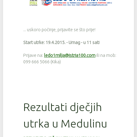
... uskoro počinje, prijavite se što prije!
Start utrke: 19.4.2015. - Umag - u 11 sati
Prijave na:
ledo1milja@istria100.com
ili na mob:
099 666 5066 (Kika)
Rezultati dječjih
utrka u Medulinu