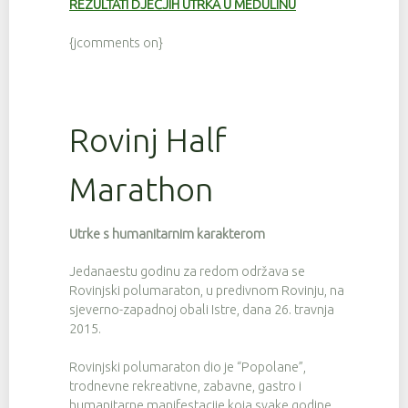
REZULTATI DJEČJIH UTRKA U MEDULINU
{jcomments on}
Rovinj Half
Marathon
Utrke s humanitarnim karakterom
Jedanaestu godinu za redom održava se
Rovinjski polumaraton, u predivnom Rovinju, na
sjeverno-zapadnoj obali Istre, dana 26. travnja
2015.
Rovinjski polumaraton dio je “Popolane”,
trodnevne rekreativne, zabavne, gastro i
humanitarne manifestacije koja svake godine