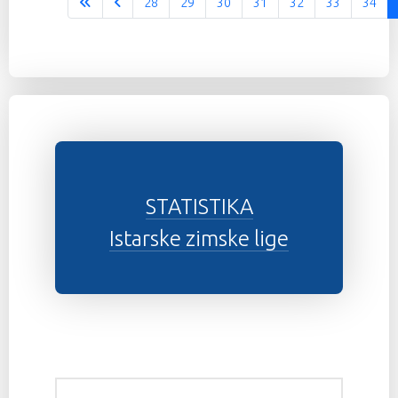
28
29
30
31
32
33
34
Stranica 35 od 37
STATISTIKA
Istarske zimske lige