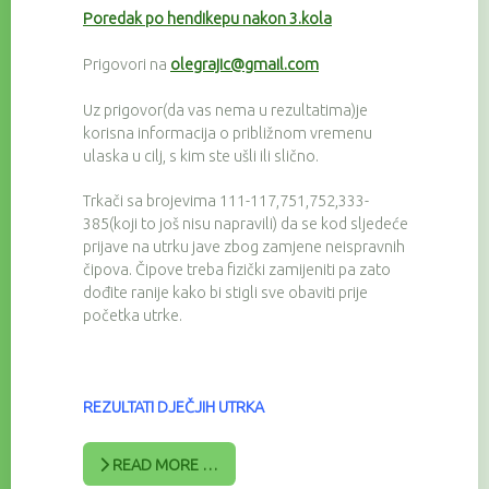
Poredak po hendikepu nakon 3.kola
Prigovori na
olegrajic@gmail.com
Uz prigovor(da vas nema u rezultatima)je
korisna informacija o približnom vremenu
ulaska u cilj, s kim ste ušli ili slično.
Trkači sa brojevima 111-117,751,752,333-
385(koji to još nisu napravili) da se kod sljedeće
prijave na utrku jave zbog zamjene neispravnih
čipova. Čipove treba fizički zamijeniti pa zato
dođite ranije kako bi stigli sve obaviti prije
početka utrke.
REZULTATI DJEČJIH UTRKA
READ MORE …