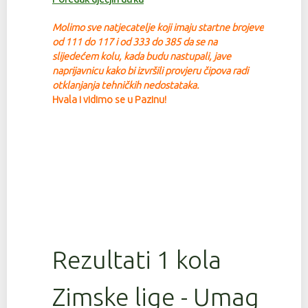
Molimo sve natjecatelje koji imaju startne brojeve
od 111 do 117 i od 333 do 385 da se na
slijedećem kolu, kada budu nastupali, jave
na
prijavnicu kako bi izvršili provjeru čipova radi
otklanjanja tehničkih nedostataka.
Hvala i vidimo se u Pazinu!
Rezultati 1 kola
Zimske lige - Umag