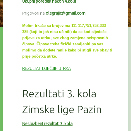
Ukupni poredak nakon 4.kola
Prigovori na
olegrajic@gmail.com
Molim trkače sa brojevima 111-117,751,752,333-
385 (koji to još nisu učinili) da se kod sljedeće
prijave za utrku
jave zbog zamjene neispravnih
čipova. Čipove treba fizički zamijeniti pa vas
molimo da dođete ranije kako bi
stigli sve
obaviti
prije početka utrke.
REZULTATI DJEČJIH UTRKA
Rezultati 3. kola
Zimske lige Pazin
Neslužbeni rezultati 3. kola