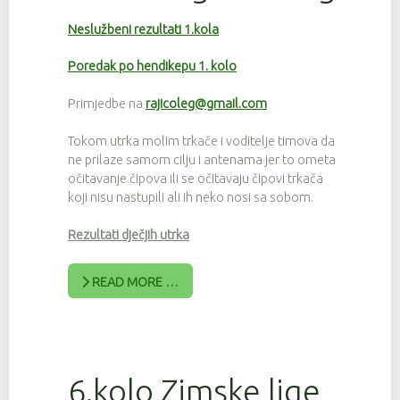
Neslužbeni rezultati 1.kola
Poredak po hendikepu 1. kolo
Primjedbe na
rajicoleg@gmail.com
Tokom utrka molim trkače i voditelje timova da
ne prilaze samom cilju i antenama jer to ometa
očitavanje čipova ili se očitavaju čipovi trkača
koji nisu nastupili ali ih neko nosi sa sobom.
Rezultati dječjih utrka
READ MORE …
6.kolo Zimske lige