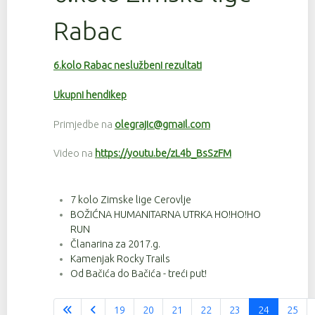
Rabac
6.kolo Rabac neslužbeni rezultati
Ukupni hendikep
Primjedbe na
olegrajic@gmail.com
Video na
https://youtu.be/zL4b_BsSzFM
7 kolo Zimske lige Cerovlje
BOŽIĆNA HUMANITARNA UTRKA HO!HO!HO
RUN
Članarina za 2017.g.
Kamenjak Rocky Trails
Od Bačića do Bačića - treći put!
19
20
21
22
23
24
25