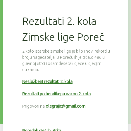
Rezultati 2. kola
Zimske lige Poreč
2 kolo Istarske zimske lige je bilo i novi rekord u
broju natjecatelja. U Poreču ih je trčalo 486 u
glavnoj utrci i osamdesetak djece u dječjim
utrkama.
Neslužbeni rezultati 2. kola
Rezultati po hendikepu nakon 2. kola
Prigovori na
olegrajic@gmail.com
Poredak dječjih utrka