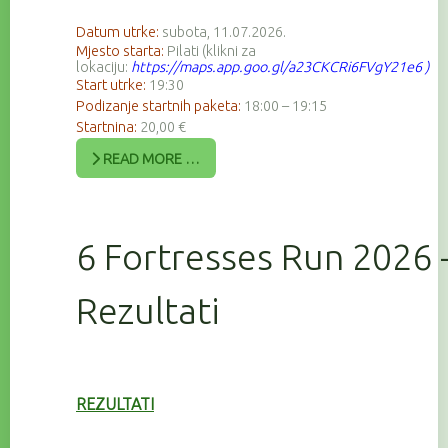
Datum utrke:
subota, 11.07.2026.
Mjesto starta:
Pilati (klikni za
lokaciju:
https://maps.app.goo.gl/a23CKCRi6FVgY21e6
)
Start utrke:
19:30
Podizanje startnih paketa:
18:00 – 19:15
Startnina:
20,00 €
READ MORE …
6 Fortresses Run 2026 
Rezultati
REZULTATI