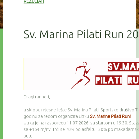
REZULTATI
Sv. Marina Pilati Run 2
Dragi runneri,
u sklopu mjesne fešte Sv. Marina Pilati, Sportsko društvo Tr
godinu za redom organizira utrku
Sv. Marina Pilati Run!
Utrka je na rasporedu 11.07.2026. sa startom u 19:30. Staz
sa +164 m/nv. Trči se 70% po asfaltu i 30% po makadam
putu.