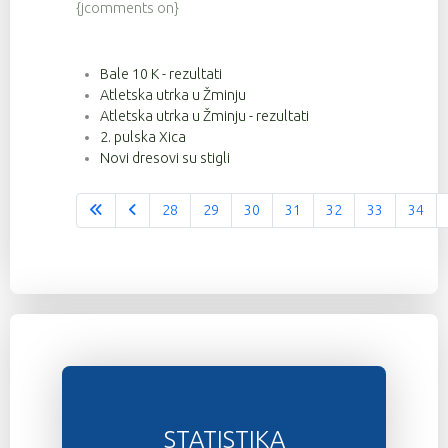
{jcomments on}
Bale 10 K - rezultati
Atletska utrka u Žminju
Atletska utrka u Žminju - rezultati
2. pulska Xica
Novi dresovi su stigli
28
29
30
31
32
33
34
Stranica 36 od 37
STATISTIKA