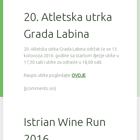
20. Atletska utrka
Grada Labina
20. Atletska utrka Grada Labina održat će se 13.
kolovoza 2016. godine sa startom dječje utrke u
17,30 sati i utrke za odrasle u 18,00 sati.
Raspis utrke pogledajte
OVDJE
.
{jcomments on}
Istrian Wine Run
2016