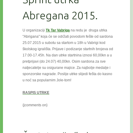
Abregana 2015.
U organizaciji
Tk Tar Vabriga
na redu je druga utrka
"Abrigana" koja će se održati povodom fešte od sardona
25.07.2015 u subotu
sa startom u 18h u Vabrigi kod
školskog igrališta. Prijave i podizanje startnih brojeva od
17.00-17.45h. Na dan utrke startnina iznosi 60,00kn a u
pretprijavi (do 24.07) 40,00kn. Osim sardona za sve
natjecatelje su osigurane majice. Za najbolje medalje i
sponzorske nagrade. Poslije utrke slijedi fešta do kasno
u noć sa popularnim Jole-tom!
RASPIS UTRKE
{jcomments on}