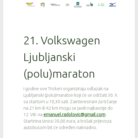
21. Volkswagen
Ljubljanski
(polu)maraton
I godine ove Trickeri organiziraju odlazak na
Ljubljanski (polu)maraton koji će se održati 30. X.
sa startom u 10,30 sati. Zainteresirani za trčanje
na 21 km ili 42 km mogu se javiti najkasnije do
12. VIII. na
emanuel.radolovic@gmail.com
.
Startnina iznosi 30,00 eura, a trošak prijevoza
autobusom bit će određen naknadno.