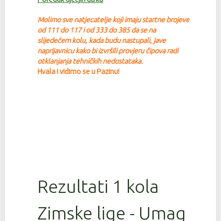
Molimo sve natjecatelje koji imaju startne brojeve
od 111 do 117 i od 333 do 385 da se na
slijedećem kolu, kada budu nastupali, jave
na
prijavnicu kako bi izvršili provjeru čipova radi
otklanjanja tehničkih nedostataka.
Hvala i vidimo se u Pazinu!
Rezultati 1 kola
Zimske lige - Umag