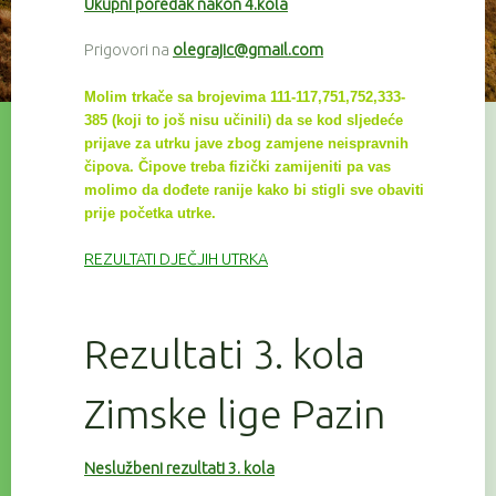
Ukupni poredak nakon 4.kola
Prigovori na
olegrajic@gmail.com
Molim trkače sa brojevima 111-117,751,752,333-
385 (koji to još nisu učinili) da se kod sljedeće
prijave za utrku
jave zbog zamjene neispravnih
čipova. Čipove treba fizički zamijeniti pa vas
molimo da dođete ranije kako bi
stigli sve
obaviti
prije početka utrke.
REZULTATI DJEČJIH UTRKA
Rezultati 3. kola
Zimske lige Pazin
Neslužbeni rezultati 3. kola