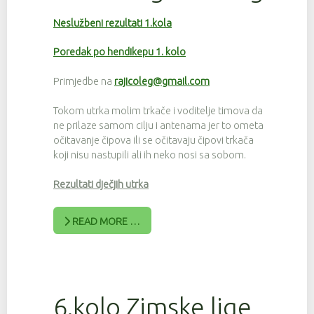
Neslužbeni rezultati 1.kola
Poredak po hendikepu 1. kolo
Primjedbe na
rajicoleg@gmail.com
Tokom utrka molim trkače i voditelje timova da
ne prilaze samom cilju i antenama jer to ometa
očitavanje čipova ili se očitavaju čipovi trkača
koji nisu nastupili ali ih neko nosi sa sobom.
Rezultati dječjih utrka
READ MORE …
6.kolo Zimske lige