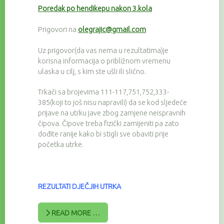
Poredak po hendikepu nakon 3.kola
Prigovori na
olegrajic@gmail.com
Uz prigovor(da vas nema u rezultatima)je
korisna informacija o približnom vremenu
ulaska u cilj, s kim ste ušli ili slično.
Trkači sa brojevima 111-117,751,752,333-
385(koji to još nisu napravili) da se kod sljedeće
prijave na utrku jave zbog zamjene neispravnih
čipova. Čipove treba fizički zamijeniti pa zato
dođite ranije kako bi stigli sve obaviti prije
početka utrke.
REZULTATI DJEČJIH UTRKA
READ MORE …