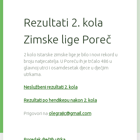
Rezultati 2. kola
Zimske lige Poreč
2 kolo Istarske zimske lige je bilo i novi rekord u
broju natjecatelja. U Poreču ih je trčalo 486 u
glavnoj utrci i osamdesetak djece u dječjim
utrkama.
Neslužbeni rezultati 2. kola
Rezultati po hendikepu nakon 2. kola
Prigovori na
olegrajic@gmail.com
Poredak dječjih utrka