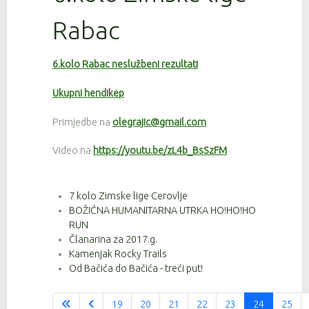
Rabac
6.kolo Rabac neslužbeni rezultati
Ukupni hendikep
Primjedbe na
olegrajic@gmail.com
Video na
https://youtu.be/zL4b_BsSzFM
7 kolo Zimske lige Cerovlje
BOŽIĆNA HUMANITARNA UTRKA HO!HO!HO
RUN
Članarina za 2017.g.
Kamenjak Rocky Trails
Od Bačića do Bačića - treći put!
19
20
21
22
23
24
25