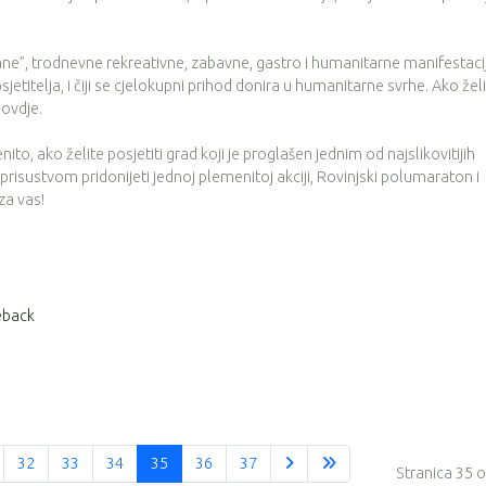
ne”, trodnevne rekreativne, zabavne, gastro i humanitarne manifestaci
jetitelja, i čiji se cjelokupni prihod donira u humanitarne svrhe. Ako žel
 ovdje.
enito, ako želite posjetiti grad koji je proglašen jednim od najslikovitijih
isustvom pridonijeti jednoj plemenitoj akciji, Rovinjski polumaraton i
za vas!
eback
32
33
34
35
36
37
Stranica 35 