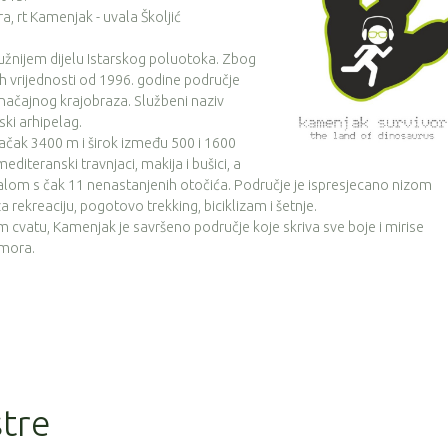
, rt Kamenjak - uvala Školjić
užnijem dijelu Istarskog poluotoka. Zbog
ih vrijednosti od 1996. godine područje
značajnog krajobraza. Službeni naziv
ki arhipelag.
ačak 3400 m i širok između 500 i 1600
iteranski travnjaci, makija i bušici, a
lom s čak 11 nenastanjenih otočića. Područje je ispresjecano nizom
 rekreaciju, pogotovo trekking, biciklizam i šetnje.
m cvatu, Kamenjak je savršeno područje koje skriva sve boje i mirise
 mora.
stre