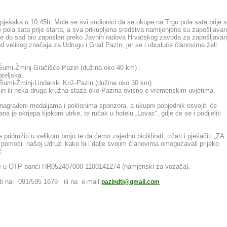
 i pješaka u 10,45h. Mole se svi sudionici da se okupe na Trgu pola sata prije s
se pola sata prije starta, a sva prikupljena sredstva namijenjena su zapošljavan
 je do sad bio zaposlen preko Javnih radova Hrvatskog zavoda za zapošljavan
od velikog značaja za Udrugu i Grad Pazin, jer se i ubuduće članovima želi
u Šumi-Žminj-Gračišće-Pazin (dužina oko 40 km) .
teljska.
 Šumi-Žminj-Lindarski Križ-Pazin (dužina oko 30 km).
in ili neka druga kružna staza oko Pazina ovisno o vremenskim uvjetima.
e nagrađeni medaljama i poklonima sponzora, a ukupni pobjednik osvojiti će
na je okrjepa tijekom utrke, te ručak u hotelu „Lovac“, gdje će se i podijeliti
idružiti u velikom broju te da ćemo zajedno biciklirati, trčati i pješačiti „ZA
omoći našoj Udruzi kako bi i dalje svojim članovima omogućavali prijeko
ć
uge u OTP banci HR052407000-1100141274 (namjenski za vozača).
ti na: 091/595 1679 ili na e-mail:
pazindti@gmail.com