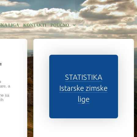
SKA LIGA
KONTAKTI
POUČNO
"
STATISTIKA
a
are, a
Istarske zimske
ine sa
lige
ih