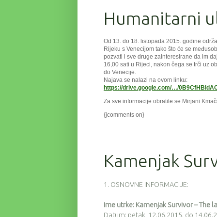
Humanitarni ul
Od 13. do 18. listopada 2015. godine održav
Rijeku s Venecijom tako što će se međusobn
pozvati i sve druge zainteresirane da im daj
16,00 sati u Rijeci, nakon čega se trči uz o
do Venecije.
Najava se nalazi na ovom linku:
https://drive.google.com/…/0B9CfHBi
Za sve informacije obratite se Mirjani Kmač
{jcomments on}
Kamenjak Survi
1. OSNOVNE INFORMACIJE:
Ime utrke: Kamenjak Survivor – The l
Datum: petak, 12.06.2015. do 14.06.