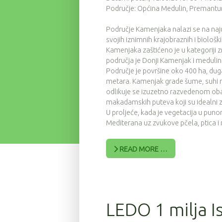
Područje: Općina Medulin, Premantura
Područje Kamenjaka nalazi se na naj
svojih iznimnih krajobraznih i biološk
Kamenjaka zaštićeno je u kategoriji 
područja je Donji Kamenjak i medulins
Područje je površine oko 400 ha, dug
metara. Kamenjak grade šume, suhi med
odlikuje se izuzetno razvedenom oba
makadamskih puteva koji su idealni za
U proljeće, kada je vegetacija u puno
Mediterana uz zvukove pčela, ptica i
READ MORE …
LEDO 1 milja I