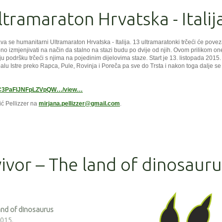
tramaraton Hrvatska - Italij
a se humanitarni Ultramaraton Hrvatska - Italija. 13 ultramaratonki trčeći će povez
o izmjenjivati na način da stalno na stazi budu po dvije od njih. Ovom prilikom on
u podršku trčeći s njima na pojedinim dijelovima staze. Start je 13. listopada 2015.
balu Istre preko Rapca, Pule, Rovinja i Poreča pa sve do Trsta i nakon toga dalje se
dAC3PaFlJNFpLZVpQW…/view…
ić Pellizzer na
mirjana.pellizzer@gmail.com
.
vor – The land of dinosauru
and of dinosaurus
2015.