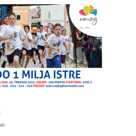
!
ati