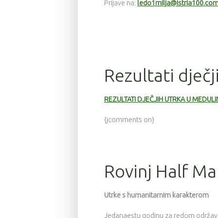
Prijave na:
ledo1milja@istria100.co
Rezultati dječ
REZULTATI DJEČJIH UTRKA U MEDUL
{jcomments on}
Rovinj Half M
Utrke s humanitarnim karakterom
Jedanaestu godinu za redom održava