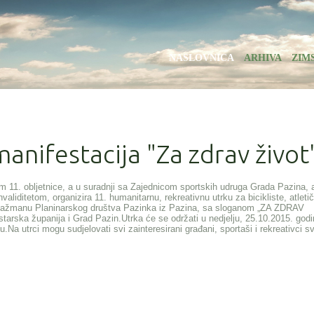
NASLOVNICA
ARHIVA
ZIM
nifestacija "Za zdrav život
om 11. obljetnice, a u suradnji sa Zajednicom sportskih udruga Grada Pazina, 
ditetom, organizira 11. humanitarnu, rekreativnu utrku za bicikliste, atletič
angažmanu Planinarskog društva Pazinka iz Pazina, sa sloganom „ZA ZDRAV
starska županija i Grad Pazin.Utrka će se održati u nedjelju, 25.10.2015. god
.Na utrci mogu sudjelovati svi zainteresirani građani, sportaši i rekreativci sv