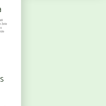
a
at
i
e žele
 u
 ide
s