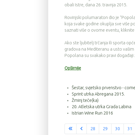
obali Istre, dana 26. travnja 2015.
Rovinjski polumaraton dio je “Popola
koja svake godine okuplja sve više pos
saznati više o ovome eventu, kliknite
Ako ste ljubitelj trčanja ili sporta opć
gradova na Mediteranu a usto vašim pr
Popolana su svakako pravi događaji 
Opširnije
Šestar, svjetsko prvenstvo - com
Sprint utrka Abregana 2015.
Žminj teče(ka)
20. Atletska utrka Grada Labina
Istrian Wine Run 2016
28
29
30
31