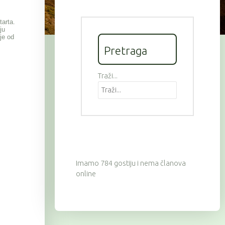
tarta.
ju
je od
Pretraga
Traži...
Imamo 784 gostiju i nema članova
online