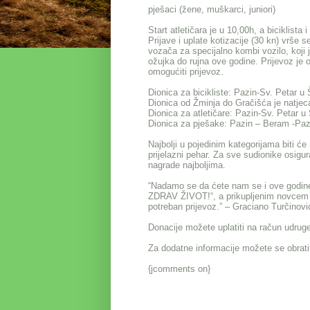
pješaci (žene, muškarci, juniori)
Start atletičara je u 10,00h, a biciklista
Prijave i uplate kotizacije (30 kn) vrše 
vozača za specijalno kombi vozilo, koji
ožujka do rujna ove godine. Prijevoz je 
omogućiti prijevoz.
Dionica za bicikliste: Pazin-Sv. Petar 
Dionica od Žminja do Gračišća je natjeca
Dionica za atletičare: Pazin-Sv. Petar u
Dionica za pješake: Pazin – Beram -Paz
Najbolji u pojedinim kategorijama biti ć
prijelazni pehar. Za sve sudionike osigura
nagrade najboljima.
“Nadamo se da ćete nam se i ove godine pr
ZDRAV ŽIVOT!“, a prikupljenim novcem p
potreban prijevoz.” – Graciano Turčinovi
Donacije možete uplatiti na račun udr
Za dodatne informacije možete se obrati
{jcomments on}