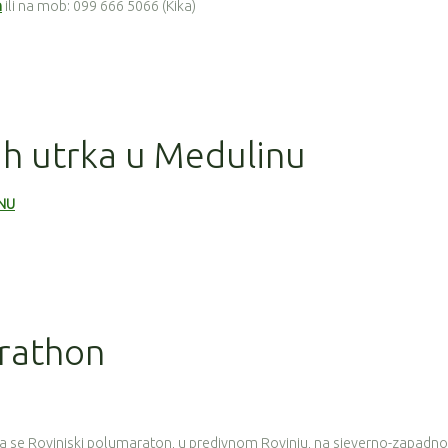
m
ili na mob: 099 666 5066 (Kika)
jih utrka u Medulinu
INU
arathon
 se Rovinjski polumaraton, u predivnom Rovinju, na sjeverno-zapadno