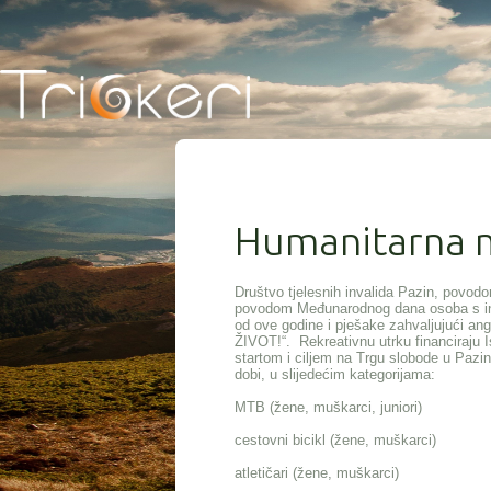
Humanitarna ma
Društvo tjelesnih invalida Pazin, povod
povodom Međunarodnog dana osoba s invali
od ove godine i pješake zahvaljujući 
ŽIVOT!“. Rekreativnu utrku financiraju I
startom i ciljem na Trgu slobode u Pazinu
dobi, u slijedećim kategorijama:
MTB (žene, muškarci, juniori)
cestovni bicikl (žene, muškarci)
atletičari (žene, muškarci)