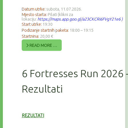
Datum utrke:
subota, 11.07.2026.
Mjesto starta:
Pilati (klikni za
lokaciju:
https://maps.app.goo.gl/a23CKCRi6FVgY21e6
)
Start utrke:
19:30
Podizanje startnih paketa:
18:00 – 19:15
Startnina:
20,00 €
READ MORE …
6 Fortresses Run 2026 
Rezultati
REZULTATI