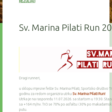
REZULTATI
Sv. Marina Pilati Run 2
Dragi runneri,
u sklopu mjesne fešte Sv. Marina Pilati, Sportsko društvo Tr
godinu za redom organizira utrku
Sv. Marina Pilati Run!
Utrka je na rasporedu 11.07.2026. sa startom u 19:30. Staz
sa +164 m/nv. Trči se 70% po asfaltu i 30% po makadam
putu.