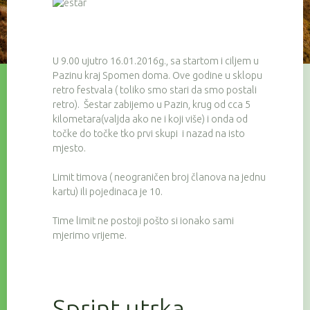
U 9.00 ujutro 16.01.2016g., sa startom i ciljem u
Pazinu kraj Spomen doma. Ove godine u sklopu
retro festvala ( toliko smo stari da smo postali
retro). Šestar zabijemo u Pazin, krug od cca 5
kilometara(valjda ako ne i koji više) i onda od
točke do točke tko prvi skupi i nazad na isto
mjesto.
Limit timova ( neograničen broj članova na jednu
kartu) ili pojedinaca je 10.
Time limit ne postoji pošto si ionako sami
mjerimo vrijeme.
Sprint utrka