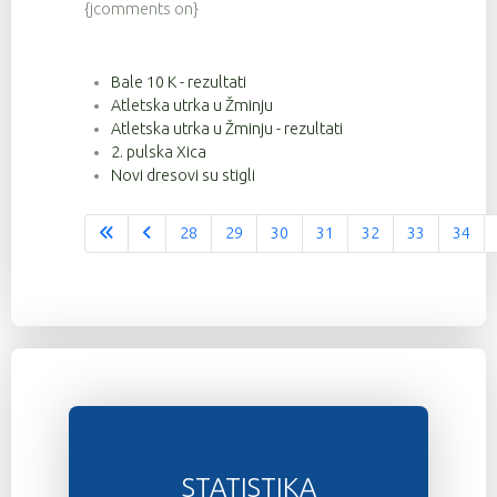
{jcomments on}
Bale 10 K - rezultati
Atletska utrka u Žminju
Atletska utrka u Žminju - rezultati
2. pulska Xica
Novi dresovi su stigli
28
29
30
31
32
33
34
Stranica 36 od 37
STATISTIKA