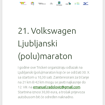
21. Volkswagen
Ljubljanski
(polu)maraton
I godine ove Trickeri organiziraju odlazak na
Ljubljanski (polu)maraton koji će se održati 30. X.
sa startom u 10,30 sati. Zainteresirani za trčanje
na 21 km ili 42 km mogu se javiti najkasnije do
12. VIII. na
emanuel.radolovic@gmail.com
.
Startnina iznosi 30,00 eura, a trošak prijevoza
autobusom bit će određen naknadno.