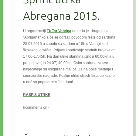
Abregana 2015.
U organizaciji
Tk Tar Vabriga
na redu je druga utrka
"Abrigana" koja će se održati povodom fešte od sardona
25.07.2015 u subotu
sa startom u 18h u Vabrigi kod
školskog igrališta. Prijave i podizanje startnih brojeva od
17.00-17.45h. Na dan utrke startnina iznosi 60,00kn a u
pretprijavi (do 24.07) 40,00kn. Osim sardona za sve
natjecatelje su osigurane majice. Za najbolje medalje i
sponzorske nagrade. Poslije utrke slijedi fešta do kasno
u noć sa popularnim Jole-tom!
RASPIS UTRKE
{jcomments on}