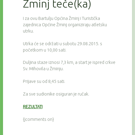
Žminj teče(ka)
I za ovu Bartulju Općina Žminj i Turistička
zajednica Općine Žminj organiziraju atletsku
utrku.
Utrka će se održati u subotu 29.08.2015. s
početkom u 10,00 sati.
Duljina staze iznosi 7,3 km, a start je ispred crkve
Sv. Mihovila u Žminju.
Prijave su od 8,45 sati.
Za sve sudionike osiguran je ručak.
REZULTATI
{jcomments on}