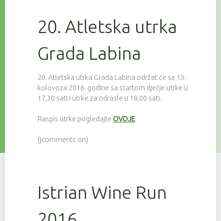
20. Atletska utrka
Grada Labina
20. Atletska utrka Grada Labina održat će se 13.
kolovoza 2016. godine sa startom dječje utrke u
17,30 sati i utrke za odrasle u 18,00 sati.
Raspis utrke pogledajte
OVDJE
.
{jcomments on}
Istrian Wine Run
2016