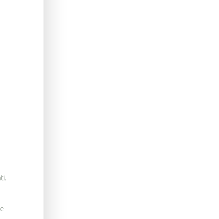
ti.
še