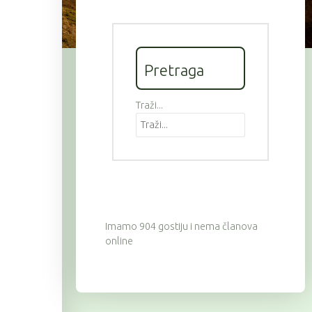
Pretraga
Traži...
Imamo 904 gostiju i nema članova
online