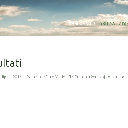
NASLOVNICA
ARHIVA
ZIM
ultati
lipnja 2016. u Balama je Duje Marić iz TK Pula, a u ženskoj konkurenciji