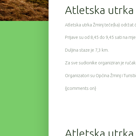
Atletska utrka
Atletska utrka Žminj teče(ka) održat ć
Prijave su od 8,45 do 9,45 sati na mje
Duljina staze je 7,3 km.
Za sve sudionike organiziran je ručak
Organizatori su Općina Žminj i Turist
{jcomments on}
Atletska utrka 