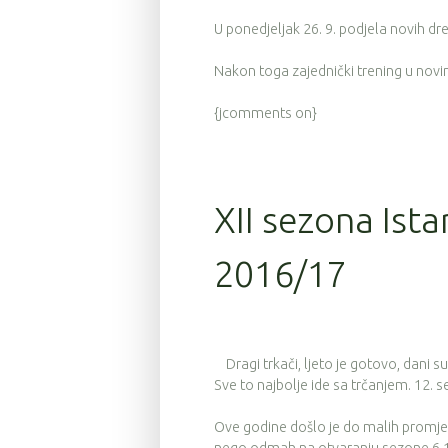
U ponedjeljak 26. 9. podjela novih d
Nakon toga zajednički trening u nov
{jcomments on}
XII sezona Ista
2016/17
Dragi trkači, ljeto je gotovo, dani su
Sve to najbolje ide sa trčanjem. 12. 
Ove godine došlo je do malih promjen