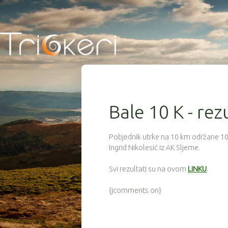
Bale 10 K - rez
Pobjednik utrke na 10 km održane 10. 
Ingrid Nikolesić iz AK Sljeme.
Svi rezultati su na ovom
LINKU
.
{jcomments on}