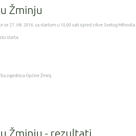
 u Žminju
e se 27. VIII. 2016. sa startom u 10,00 sati ispred crkve Svetog Mihovila.
stu starta.
.
ička zajednica Općine Žminj.
u Žminju - rezultati