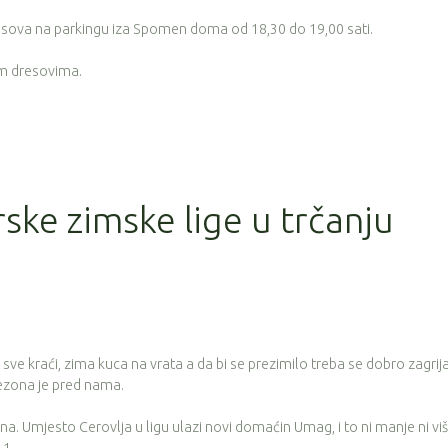
resova na parkingu iza Spomen doma od 18,30 do 19,00 sati.
im dresovima.
rske zimske lige u trčanju
 sve kraći, zima kuca na vrata a da bi se prezimilo treba se dobro zagrija
sezona je pred nama.
a. Umjesto Cerovlja u ligu ulazi novi domaćin Umag, i to ni manje ni vi