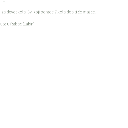
1..
za devet kola. Svi koji odrade 7.kola dobiti će majice.
puta u Rabac (Labin)