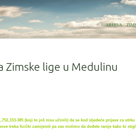
NASLOVNICA
ARHIVA
ZIM
la Zimske lige u Medulinu
752,333-385 (koji to još nisu učinili) da se kod sljedeće prijave za utrku
ove treba fizički zamijeniti pa vas molimo da dođete ranije kako bi
stigl