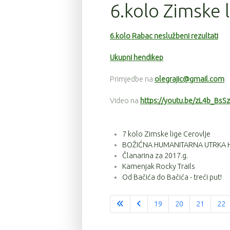
6.kolo Zimske 
6.kolo Rabac neslužbeni rezultati
Ukupni hendikep
Primjedbe na
olegrajic@gmail.com
Video na
https://youtu.be/zL4b_BsS
7 kolo Zimske lige Cerovlje
BOŽIĆNA HUMANITARNA UTRKA 
Članarina za 2017.g.
Kamenjak Rocky Trails
Od Bačića do Bačića - treći put!
19
20
21
22