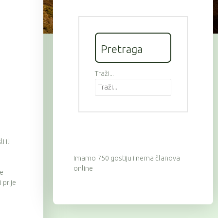
Pretraga
Traži...
 ili
Imamo 750 gostiju i nema članova
online
ve
 prije