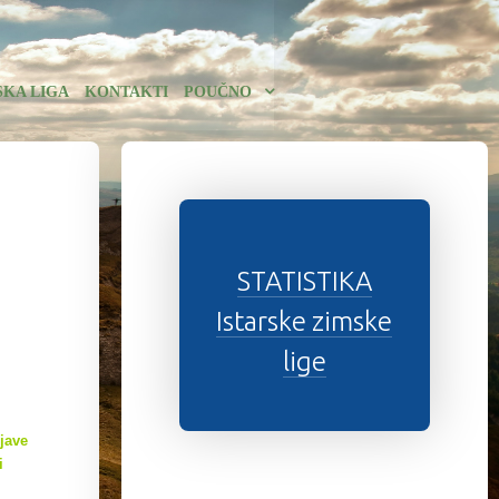
SKA LIGA
KONTAKTI
POUČNO
STATISTIKA
Istarske zimske
lige
jave
i