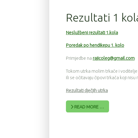
Rezultati 1 ko
Neslužbeni rezultati 1.kola
Poredak po hendikepu 1. kolo
Primjedbe na
rajicoleg@gmail.com
Tokom utrka molim trkače i voditelje
ili se očitavaju čipovi trkača koji nisu
Rezultati dječjih utrka
READ MORE …