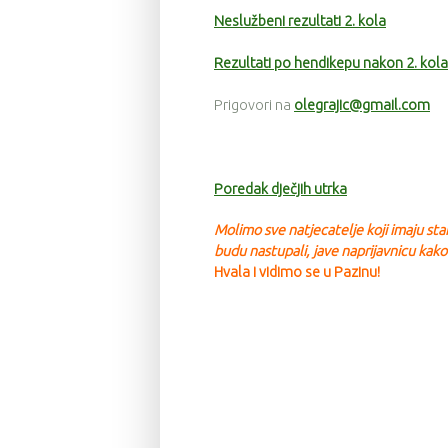
Neslužbeni rezultati 2. kola
Rezultati po hendikepu nakon 2. kola
Prigovori na
olegrajic@gmail.com
Poredak dječjih utrka
Molimo sve natjecatelje koji imaju st
budu nastupali, jave na
prijavnicu kako
Hvala i vidimo se u Pazinu!