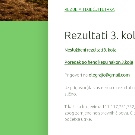
REZULTATI DJEČJIH UTRKA
Rezultati 3. ko
Neslužbeni rezultati 3. kola
Poredak po hendikepu nakon 3.kola
Prigovori na
olegrajic@gmail.com
Uz prigovor(da vas nema u rezultatima)
slično.
Trkači sa brojevima 111-117,751,752,33
zbog zamjene neispravnih čipova. Čipov
početka utrke.