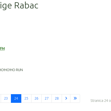
lige Rabac
zFM
HO!HO!HO RUN
23
24
25
26
27
28
Stranica 24 