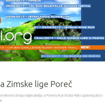
la Zimske lige Poreč
vi rekord u broju natjecatelja. U Poreču ih je trčalo 486 u glavnoj utrci i
a.