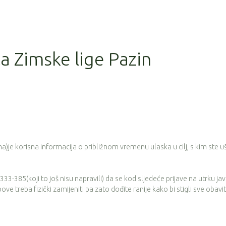
la Zimske lige Pazin
je korisna informacija o približnom vremenu ulaska u cilj, s kim ste ušli
3-385(koji to još nisu napravili) da se kod sljedeće prijave na utrku ja
e treba fizički zamijeniti pa zato dođite ranije kako bi stigli sve obaviti