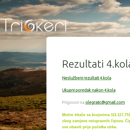
Rezultati 4.ko
Neslužbeni rezultati 4.kola
Ukupni poredak nakon 4.kola
Prigovori na
olegrajic@gmail.com
Molim trkače sa brojevima 111-117,751,
zbog zamjene neispravnih čipova. Čip
sve
obaviti prije početka utrke.