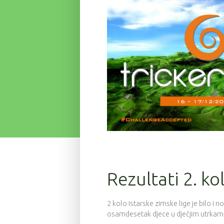
Rezultati 2. ko
2 kolo Istarske zimske lige je bilo i no
osamdesetak djece u dječjim utrkam