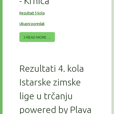
- Krnica
Rezultati 5 kola
Ukupni poredak
READ MORE …
Rezultati 4. kola
Istarske zimske
lige u trčanju
powered by Plava