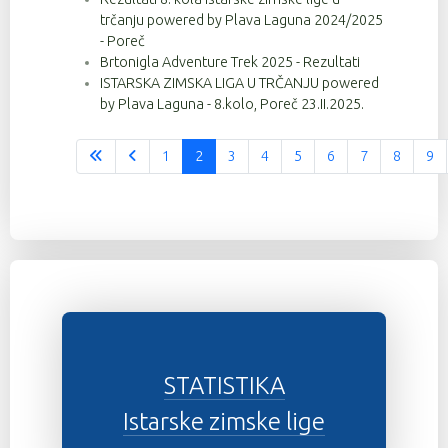
trčanju powered by Plava Laguna 2024/2025
- Poreč
Brtonigla Adventure Trek 2025 - Rezultati
ISTARSKA ZIMSKA LIGA U TRČANJU powered
by Plava Laguna - 8.kolo, Poreč 23.II.2025.
1
2
3
4
5
6
7
8
9
Stranica 2 od 37
STATISTIKA
Istarske zimske lige