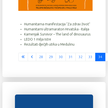
Humanitarna manifestacija "Za zdrav život"
Humanitarni ultramaraton Hrvatska - Italija
Kamenjak Survivor – The land of dinosaurus
LEDO 1 milja Istre
Rezultati dječjih utrka u Medulinu
28
29
30
31
32
33
34
Stranica 34 od 37