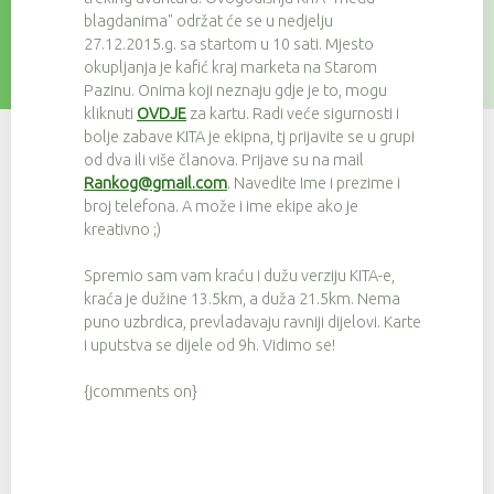
blagdanima" održat će se u nedjelju
27.12.2015.g. sa startom u 10 sati. Mjesto
okupljanja je kafić kraj marketa na Starom
Pazinu. Onima koji neznaju gdje je to, mogu
kliknuti
OVDJE
za kartu. Radi veće sigurnosti i
bolje zabave KITA je ekipna, tj prijavite se u grupi
od dva ili više članova. Prijave su na mail
Rankog@gmail.com
. Navedite Ime i prezime i
broj telefona. A može i ime ekipe ako je
kreativno ;)
Spremio sam vam kraću i dužu verziju KITA-e,
kraća je dužine 13.5km, a duža 21.5km. Nema
puno uzbrdica, prevladavaju ravniji dijelovi. Karte
i uputstva se dijele od 9h. Vidimo se!
{jcomments on}