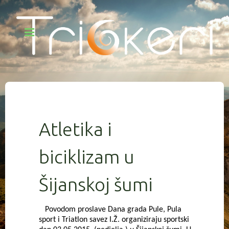
Atletika i
biciklizam u
Šijanskoj šumi
Povodom proslave Dana grada Pule, Pula
sport i Triatlon savez I.Ž. organiziraju sportski