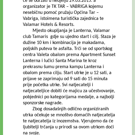
će se održati u nedjelju 29.03.2015. a
organizator je TK TAR – VABRIGA kojemu
nesebičnu pomoć pružaju Općina Tar –
Vabriga, istoimena turistička zajednica te
Valamar Hotels & Resorts.
Mjesto okupljanja je Lanterna, Valamar
club Tamaris gdje su ujedno start i cilj. Staza je
dužine 10 km i kombinacija je makadama,
poljskih puteva te asfalta. Trči se od sportskog
centra Valeta obalom prema Apartment Sunset
Lanterna i lučici Santa Marina te kroz
prekrasnu šumu prema kampu Lanterna i
obalom prema cilju. Start utrke je u 12 sati, a
prijave se zaprimaju od 9 sati do 15 minuta
prije početka utrke. Svi natjecatelji i
natjecateljice dobiti će majicu za učestvovanje,
pobjednici po kategorijama medalje, a najbolji
sponzorske nagrade.
Zbog dosadašnjih odlično organiziranih
utrka očekuje se mnoštvo domaćih natjecatelja
te natjecatelja iz inozemstva. Vjerujemo da će
ljubitelji trčanja u prirodi sa ovom utrkom doći
na svoje.