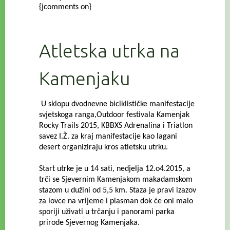
{jcomments on}
Atletska utrka na
Kamenjaku
U sklopu dvodnevne biciklističke manifestacije
svjetskoga ranga,Outdoor festivala Kamenjak
Rocky Trails 2015, KBBXS Adrenalina i Triatlon
savez I.Ž. za kraj manifestacije kao lagani
desert organiziraju kros atletsku utrku.
Start utrke je u 14 sati, nedjelja 12.o4.2015, a
trči se Sjevernim Kamenjakom makadamskom
stazom u dužini od 5,5 km.
Staza je pravi izazov
za lovce na vrijeme i plasman dok će oni malo
sporiji uživati u trčanju i panorami parka
prirode Sjevernog Kamenjaka.