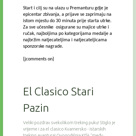
Start i cilj su na ulazu u Premanturu gdje je
epicentar zbivanja, a prijave se zaprimaju na
istom mjestu do 30 minuta prije starta utrke.
Za sve učesnike osigurane su majice utrke i
ručak, najboljima po kategorijama medalje a
najbržim natjecateljima i natjecateljicama
sponzorske nagrade.
{jcomments on}
El Clasico Stari
Pazin
Veliki pozdrav svekolikom treking puku! Stiglo je
vrijeme i za el clasico Kvarnersko - Istarskih
treking avantura! Ovogodišnja KITA "među