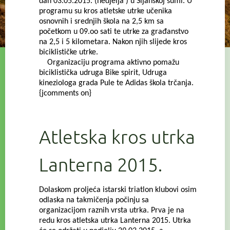
dan 03.05.2015. (nedjelja ) u Šijanskoj šumi. U
programu su kros atletske utrke učenika
osnovnih i srednjih škola na 2,5 km sa
početkom u 09.oo sati te utrke za građanstvo
na 2,5 i 5 kilometara. Nakon njih slijede kros
biciklističke utrke.
Organizaciju programa aktivno pomažu
biciklistička udruga Bike spirit, Udruga
kineziologa grada Pule te Adidas škola trčanja.
{jcomments on}
Atletska kros utrka
Lanterna 2015.
Dolaskom proljeća istarski triatlon klubovi osim
odlaska na takmičenja počinju sa
organizacijom raznih vrsta utrka. Prva je na
redu kros atletska utrka Lanterna 2015. Utrka