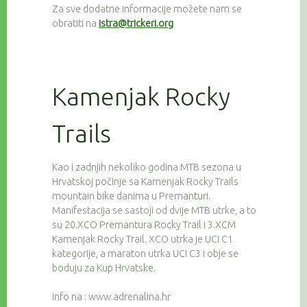
Za sve dodatne informacije možete nam se
obratiti na
istra@trickeri.org
Kamenjak Rocky
Trails
Kao i zadnjih nekoliko godina MTB sezona u
Hrvatskoj počinje sa Kamenjak Rocky Trails
mountain bike danima u Premanturi.
Manifestacija se sastoji od dvije MTB utrke, a to
su 20.XCO Premantura Rocky Trail i 3.XCM
Kamenjak Rocky Trail. XCO utrka je UCI C1
kategorije, a maraton utrka UCI C3 i obje se
boduju za Kup Hrvatske.
Info na : www.adrenalina.hr