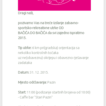
Dragi naši,
pozivamo Vas na treće izdanje zabavno-
sportsko-rekreativne utrke OD
BAČIĆA DO BAČIĆA da svi zajedno ispratimo
2015.
Tip utrke:
6 km pri(gradska) orijentacija sa
nekoliko kontrolnih točaka
uz ne(obaveznu) okrijepu i obavezno rješavanje
zadataka
Datum:
31. 12. 2015.
Mjesto održavanja:
Pazin
Start:
11:00 (podizanje startnih brojeva od 10:00)
- Caffe bar "Stari Pazin“