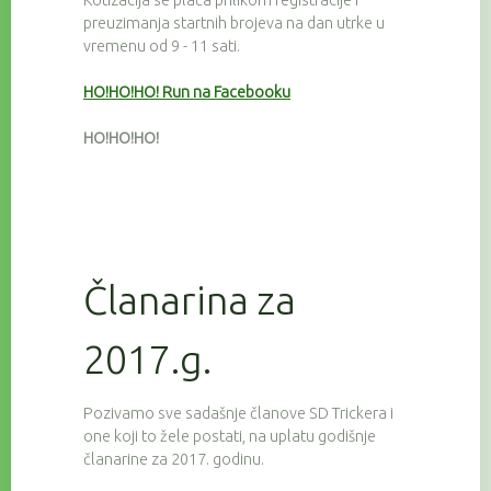
Kotizacija se plaća prilikom registracije i
preuzimanja startnih brojeva na dan utrke u
vremenu od 9 - 11 sati.
HO!HO!HO! Run na Facebooku
HO!HO!HO!
Članarina za
2017.g.
Pozivamo sve sadašnje članove SD Trickera i
one koji to žele postati, na uplatu godišnje
članarine za 2017. godinu.