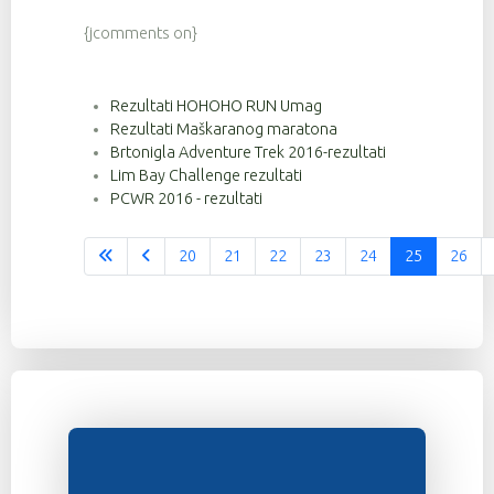
{jcomments on}
Rezultati HOHOHO RUN Umag
Rezultati Maškaranog maratona
Brtonigla Adventure Trek 2016-rezultati
Lim Bay Challenge rezultati
PCWR 2016 - rezultati
20
21
22
23
24
25
26
Stranica 25 od 37