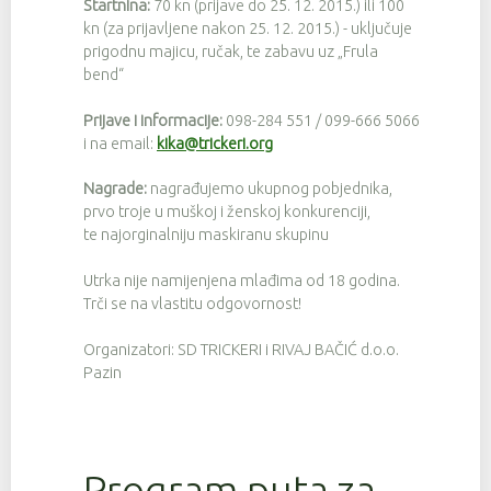
Startnina:
70 kn (prijave do 25. 12. 2015.) ili 100
kn (za prijavljene nakon 25. 12. 2015.) - uključuje
prigodnu majicu, ručak, te zabavu uz „Frula
bend“
Prijave i informacije:
098-284 551 / 099-666 5066
i na email:
kika@trickeri.org
Nagrade:
nagrađujemo ukupnog pobjednika,
prvo troje u muškoj i ženskoj konkurenciji,
te najorginalniju maskiranu skupinu
Utrka nije namijenjena mlađima od 18 godina.
Trči se na vlastitu odgovornost!
Organizatori: SD TRICKERI i RIVAJ BAČIĆ d.o.o.
Pazin
Program puta za