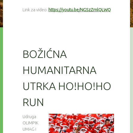
Link za video:
https://youtu.be/NGSzZmlQLWQ
BOŽIĆNA
HUMANITARNA
UTRKA HO!HO!HO
RUN
Udruga
OLIMPIK
UMAG i