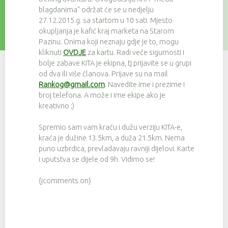
blagdanima" održat će se u nedjelju
27.12.2015.g. sa startom u 10 sati. Mjesto
okupljanja je kafić kraj marketa na Starom
Pazinu. Onima koji neznaju gdje je to, mogu
kliknuti
OVDJE
za kartu. Radi veće sigurnosti i
bolje zabave KITA je ekipna, tj prijavite se u grupi
od dva ili više članova. Prijave su na mail
Rankog@gmail.com
. Navedite Ime i prezime i
broj telefona. A može i ime ekipe ako je
kreativno ;)
Spremio sam vam kraću i dužu verziju KITA-e,
kraća je dužine 13.5km, a duža 21.5km. Nema
puno uzbrdica, prevladavaju ravniji dijelovi. Karte
i uputstva se dijele od 9h. Vidimo se!
{jcomments on}