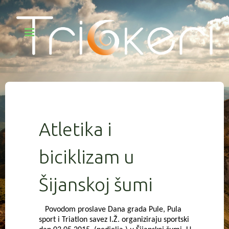
Atletika i
biciklizam u
Šijanskoj šumi
Povodom proslave Dana grada Pule, Pula
sport i Triatlon savez I.Ž. organiziraju sportski