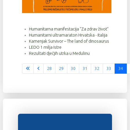
Humanitarna manifestacija "Za zdrav život"
Humanitarni ultramaraton Hrvatska - Italija
Kamenjak Survivor – The land of dinosaurus
LEDO 1 milja Istre
Rezultati dječjih utrka u Medulinu
28
29
30
31
32
33
34
Stranica 34 od 37