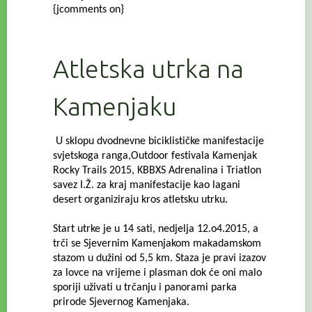
{jcomments on}
Atletska utrka na
Kamenjaku
U sklopu dvodnevne biciklističke manifestacije
svjetskoga ranga,Outdoor festivala Kamenjak
Rocky Trails 2015, KBBXS Adrenalina i Triatlon
savez I.Ž. za kraj manifestacije kao lagani
desert organiziraju kros atletsku utrku.
Start utrke je u 14 sati, nedjelja 12.o4.2015, a
trči se Sjevernim Kamenjakom makadamskom
stazom u dužini od 5,5 km.
Staza je pravi izazov
za lovce na vrijeme i plasman dok će oni malo
sporiji uživati u trčanju i panorami parka
prirode Sjevernog Kamenjaka.