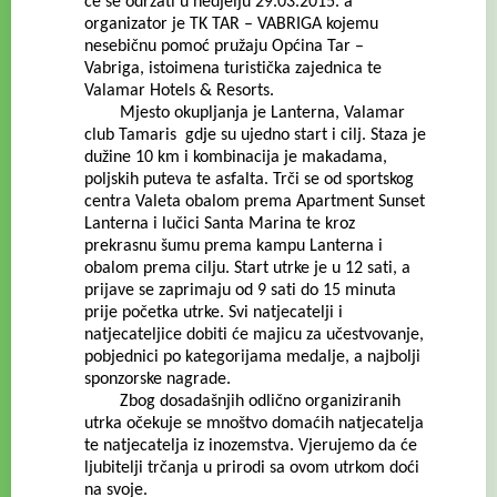
će se održati u nedjelju 29.03.2015. a
organizator je TK TAR – VABRIGA kojemu
nesebičnu pomoć pružaju Općina Tar –
Vabriga, istoimena turistička zajednica te
Valamar Hotels & Resorts.
Mjesto okupljanja je Lanterna, Valamar
club Tamaris gdje su ujedno start i cilj. Staza je
dužine 10 km i kombinacija je makadama,
poljskih puteva te asfalta. Trči se od sportskog
centra Valeta obalom prema Apartment Sunset
Lanterna i lučici Santa Marina te kroz
prekrasnu šumu prema kampu Lanterna i
obalom prema cilju. Start utrke je u 12 sati, a
prijave se zaprimaju od 9 sati do 15 minuta
prije početka utrke. Svi natjecatelji i
natjecateljice dobiti će majicu za učestvovanje,
pobjednici po kategorijama medalje, a najbolji
sponzorske nagrade.
Zbog dosadašnjih odlično organiziranih
utrka očekuje se mnoštvo domaćih natjecatelja
te natjecatelja iz inozemstva. Vjerujemo da će
ljubitelji trčanja u prirodi sa ovom utrkom doći
na svoje.