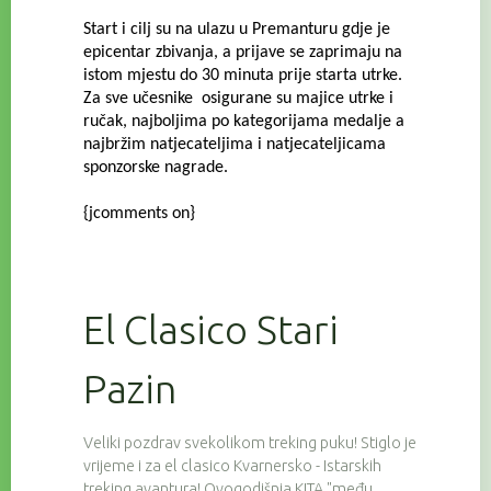
Start i cilj su na ulazu u Premanturu gdje je
epicentar zbivanja, a prijave se zaprimaju na
istom mjestu do 30 minuta prije starta utrke.
Za sve učesnike osigurane su majice utrke i
ručak, najboljima po kategorijama medalje a
najbržim natjecateljima i natjecateljicama
sponzorske nagrade.
{jcomments on}
El Clasico Stari
Pazin
Veliki pozdrav svekolikom treking puku! Stiglo je
vrijeme i za el clasico Kvarnersko - Istarskih
treking avantura! Ovogodišnja KITA "među