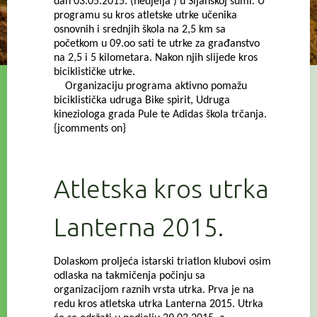
dan 03.05.2015. (nedjelja ) u Šijanskoj šumi. U
programu su kros atletske utrke učenika
osnovnih i srednjih škola na 2,5 km sa
početkom u 09.oo sati te utrke za građanstvo
na 2,5 i 5 kilometara. Nakon njih slijede kros
biciklističke utrke.
Organizaciju programa aktivno pomažu
biciklistička udruga Bike spirit, Udruga
kineziologa grada Pule te Adidas škola trčanja.
{jcomments on}
Atletska kros utrka
Lanterna 2015.
Dolaskom proljeća istarski triatlon klubovi osim
odlaska na takmičenja počinju sa
organizacijom raznih vrsta utrka. Prva je na
redu kros atletska utrka Lanterna 2015. Utrka