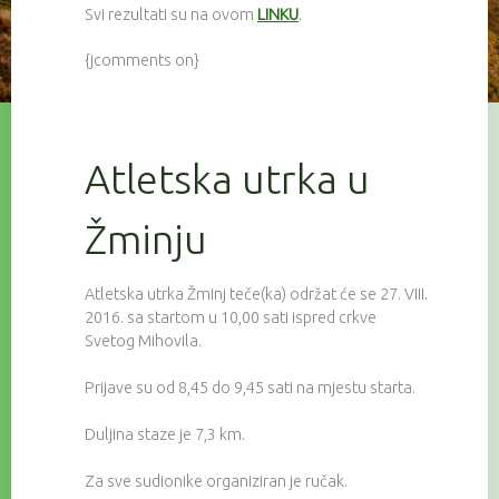
Svi rezultati su na ovom
LINKU
.
{jcomments on}
Atletska utrka u
Žminju
Atletska utrka Žminj teče(ka) održat će se 27. VIII.
2016. sa startom u 10,00 sati ispred crkve
Svetog Mihovila.
Prijave su od 8,45 do 9,45 sati na mjestu starta.
Duljina staze je 7,3 km.
Za sve sudionike organiziran je ručak.