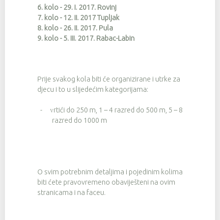
6. kolo - 29. I. 2017. Rovinj
7. kolo - 12. II. 2017 Tupljak
8. kolo - 26. II. 2017. Pula
9. kolo - 5. III. 2017. Rabac-Labin
Prije svakog kola biti će organizirane i utrke za
djecu i to u slijedećim kategorijama:
-
rtići do 250 m, 1 – 4 razred do 500 m, 5 – 8
V
razred do 1000 m
O svim potrebnim detaljima i pojedinim kolima
biti ćete pravovremeno obaviješteni na ovim
stranicama i na faceu.