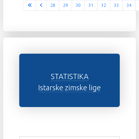
28
29
30
31
32
33
34
Stranica 37 od 37
STATISTIKA
Istarske zimske lige