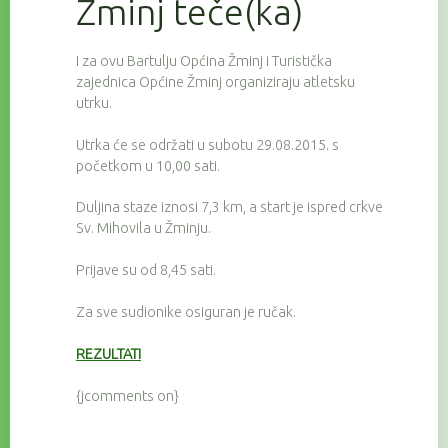
Žminj teče(ka)
I za ovu Bartulju Općina Žminj i Turistička
zajednica Općine Žminj organiziraju atletsku
utrku.
Utrka će se održati u subotu 29.08.2015. s
početkom u 10,00 sati.
Duljina staze iznosi 7,3 km, a start je ispred crkve
Sv. Mihovila u Žminju.
Prijave su od 8,45 sati.
Za sve sudionike osiguran je ručak.
REZULTATI
{jcomments on}