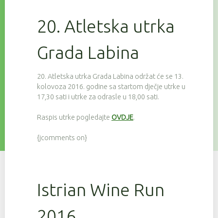
20. Atletska utrka
Grada Labina
20. Atletska utrka Grada Labina održat će se 13.
kolovoza 2016. godine sa startom dječje utrke u
17,30 sati i utrke za odrasle u 18,00 sati.
Raspis utrke pogledajte
OVDJE
.
{jcomments on}
Istrian Wine Run
2016