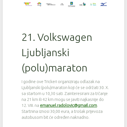
21. Volkswagen
Ljubljanski
(polu)maraton
I godine ove Trickeri organiziraju odlazak na
Ljubljanski (polu)maraton koji će se održati 30. X.
sa startom u 10,30 sati. Zainteresirani za trčanje
na 21 km ili 42 km mogu se javiti najkasnije do
12. VIII. na
emanuel.radolovic@gmail.com
.
Startnina iznosi 30,00 eura, a trošak prijevoza
autobusom bit će određen naknadno.