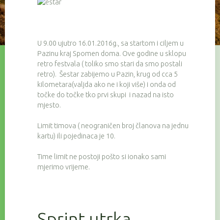
U 9.00 ujutro 16.01.2016g., sa startom i ciljem u
Pazinu kraj Spomen doma. Ove godine u sklopu
retro festvala ( toliko smo stari da smo postali
retro). Šestar zabijemo u Pazin, krug od cca 5
kilometara(valjda ako ne i koji više) i onda od
točke do točke tko prvi skupi i nazad na isto
mjesto.
Limit timova ( neograničen broj članova na jednu
kartu) ili pojedinaca je 10.
Time limit ne postoji pošto si ionako sami
mjerimo vrijeme.
Sprint utrka