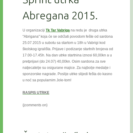
Abregana 2015.
U organizaciji
Tk Tar Vabriga
na redu je druga utrka
"Abrigana" koja će se održati povodom fešte od sardona
25.07.2015 u subotu
sa startom u 18h u Vabrigi kod
školskog igrališta. Prijave i podizanje startnih brojeva od
17.00-17.45h. Na dan utrke startnina iznosi 60,00kn a u
pretprijavi (do 24.07) 40,00kn. Osim sardona za sve
natjecatelje su osigurane majice. Za najbolje medalje i
sponzorske nagrade. Poslije utrke slijedi fešta do kasno
u noć sa popularnim Jole-tom!
RASPIS UTRKE
{jcomments on}