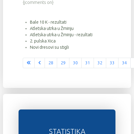
{jcomments on}
Bale 10 K - rezultati
Atletska utrka u Žminju
Atletska utrka u Žminju - rezultati
2. pulska Xica
Novi dresovi su stigli
28
29
30
31
32
33
34
Stranica 36 od 37
STATISTIKA