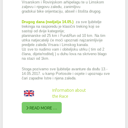
Vrsarskom i Rovinjskom arhipelagu te u
Limskom
zaljevu i njegovu zaleđu, zanimljivu
gradsku
i bike orijentaciju, abseil i štošta drugog.
Drugog dana (nedjelja 14.05.)
za sve ljubitelje
trekinga na rasporedu je klasični treking koji se
sastoji od dvije kategorije;
planinarske od 25 km i Fun&Run od 10 km. Na tim
utrka natjecatelji će moći upoznati najzanimljivije
predjele zaleđa Vrsara i Limskog kanala.
Uz sve to nudimo vam i obiteljsku utrku ( tim od 2
člana, dijete/roditelj ) u duhu lova na skriveno blago
na stazi od 1km.
Stoga pozivamo sve ljubitelje avanture da dođu 13.-
14.05.2017. u kamp Portosole i osjete i
upoznaju sve
čari zapa
dne Istre i njena zaleđa
.
Information about
the Race
READ MORE …