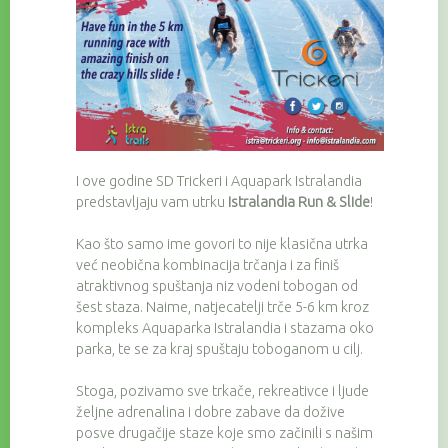
I ove godine SD Trickeri i Aquapark Istralandia
predstavljaju vam utrku
Istralandia Run & Slide
!
Kao što samo ime govori to nije klasična utrka
već neobična kombinacija trčanja i za finiš
atraktivnog spuštanja niz vodeni tobogan od
šest staza. Naime, natjecatelji trče 5-6 km kroz
kompleks Aquaparka Istralandia i stazama oko
parka, te se za kraj spuštaju toboganom u cilj.
Stoga, pozivamo sve trkače, rekreativce i ljude
željne adrenalina i dobre zabave da dožive
posve drugačije staze koje smo začinili s našim