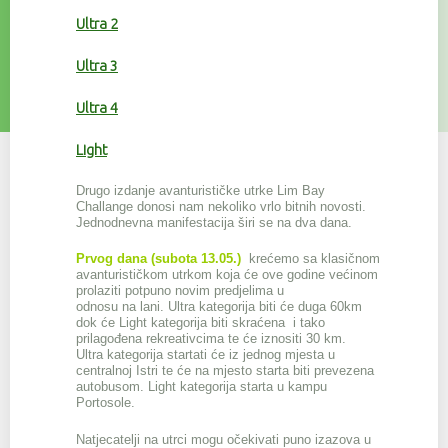
Ultra 2
Ultra 3
Ultra 4
Light
Drugo izdanje avanturističke utrke Lim Bay
Challange donosi nam nekoliko vrlo bitnih novosti.
Jednodnevna manifestacija širi se na dva dana.
Prvog dana (subota 13.05
.
)
krećemo sa klasičnom
avanturističkom utrkom koja će ove godine većinom
prolaziti potpuno novim predjelima u
odnosu na lani. Ultra kategorija biti će duga 60km
dok će Light kategorija biti skraćena i tako
prilagođena rekreativcima te će iznositi 30 km.
Ultra kategorija startati će iz jednog mjesta u
centralnoj Istri te će na mjesto starta biti prevezena
autobusom. Light kategorija starta u kampu
Portosole.
Natjecatelji na utrci mogu očekivati puno izazova u