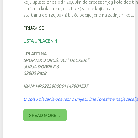
koju uplate iznos od 120,00kn do predzadnjeg kola dobiti ma
istrčanih kola, a majice utrke (za one koji uplate
startninu od 120,00kn) bit će podijeljene na zadnjem kolu li
PRIJAVI SE
LISTA UPLAĆENIH
UPLATITI NA:
SPORTSKO DRUŠTVO "TRICKERI"
JURJA DOBRILE 6
52000 Pazin
IBAN: HR5223800061147004537
U opisu plaćanja obavezno unijeti: ime i prezime natjecatelja
READ MORE …