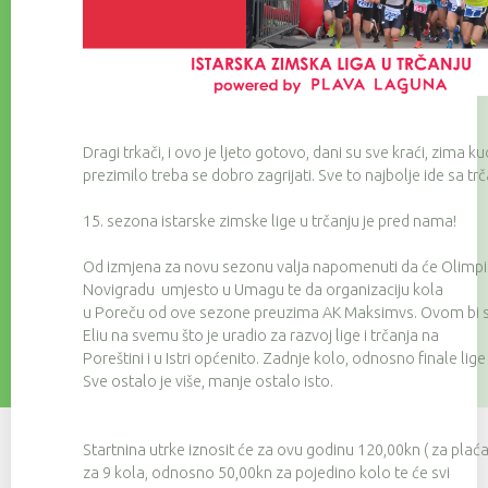
Dragi trkači, i ovo je ljeto gotovo, dani su sve kraći, zima ku
prezimilo treba se dobro zagrijati. Sve to najbolje ide sa t
15. sezona istarske zimske lige u trčanju je pred nama!
Od izmjena za novu sezonu valja napomenuti da će Olimpik 
Novigradu umjesto u Umagu te da organizaciju kola
u Poreču od ove sezone preuzima AK Maksimvs. Ovom bi se p
Eliu na svemu što je uradio za razvoj lige i trčanja na
Poreštini i u Istri općenito. Zadnje kolo, odnosno finale lige
Sve ostalo je više, manje ostalo isto.
Startnina utrke iznosit će za ovu godinu 120,00kn ( za plać
za 9 kola, odnosno 50,00kn za pojedino kolo te će svi