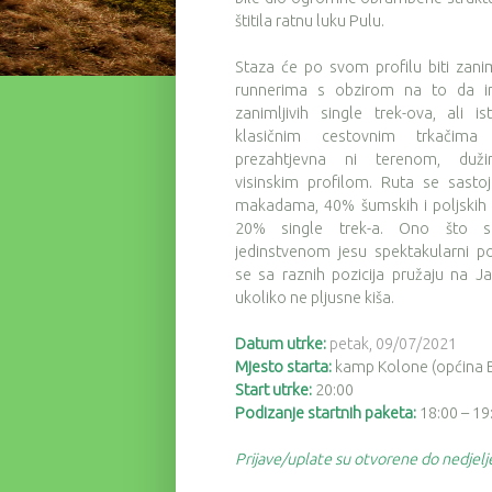
štitila ratnu luku Pulu.
Staza će po svom profilu biti zaniml
runnerima s obzirom na to da 
zanimljivih single trek-ova, ali i
klasičnim cestovnim trkačima 
prezahtjevna ni terenom, duži
visinskim profilom. Ruta se sasto
makadama, 40% šumskih i poljskih 
20% single trek-a. Ono što st
jedinstvenom jesu spektakularni po
se sa raznih pozicija pružaju na 
ukoliko ne pljusne kiša.
Datum utrke:
petak,
09/07/2021
Mjesto starta:
kamp Kolone (općina B
Start utrke:
20:00
Podizanje startnih paketa:
18:00 – 19
Prijave/uplate su otvorene do nedjel