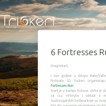
6 Fortresses 
Dragi trkači,
i ove godine u sklopu Bale/Vall
festivala SD Trickeri organizira
Fortresses Run
.
Start je u kampu Kolone. Utrka je 
sa cca +95m/nv i obilazi 6 im
Austrougarskih tvrđava koje su sv
bile dio ogromne obrambene struktu