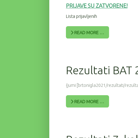
PRIJAV
E SU ZATVORENE!
Lista prijavljenih
READ MORE …
Rezultati BAT
{jumi [brtonigla2021/rezultati/rezulta
READ MORE …