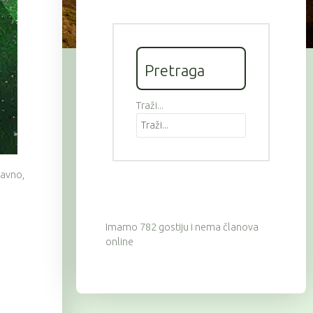
Pretraga
Traži...
avno,
Imamo 782 gostiju i nema članova
online