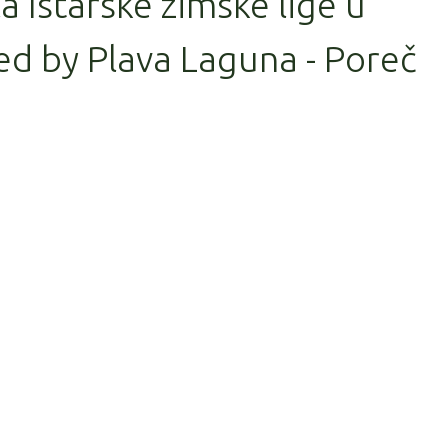
la Istarske zimske lige u
d by Plava Laguna - Poreč