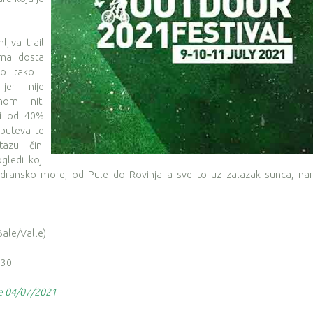
jiva trail
ima dosta
sto tako i
jer nije
nom niti
ji od 40%
puteva te
azu čini
gledi koji
Jadransko more, od Pule do Rovinja a sve to uz zalazak sunca, nar
ale/Valle)
:30
je 04/07/2021