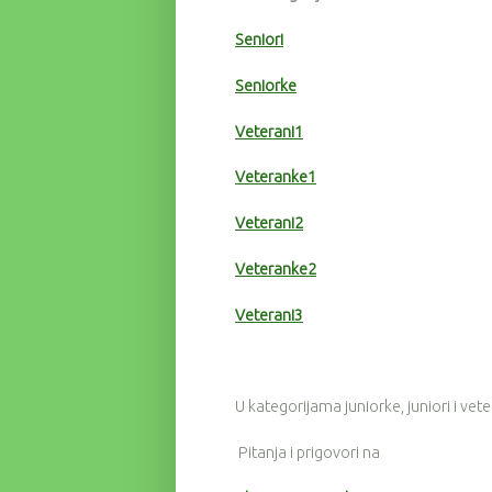
Seniori
Seniorke
Veterani1
Veteranke1
Veterani2
Veteranke2
Veterani3
U kategorijama juniorke, juniori i vet
Pitanja i prigovori na