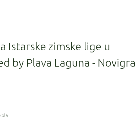
la Istarske zimske lige u
ed by Plava Laguna - Novigr
 kola