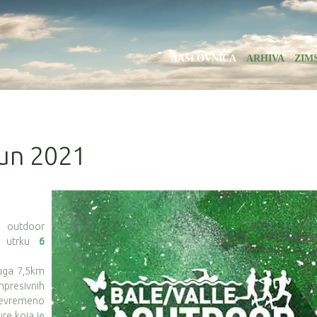
NASLOVNICA
ARHIVA
ZIM
Run 2021
e outdoor
ju utrku
6
duga 7,5km
presivnih
ojevremeno
re koja je