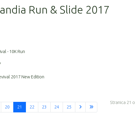
alandia Run & Slide 2017
ival - 10K Run
7
evival 2017 New Edition
Stranica 21 
20
21
22
23
24
25