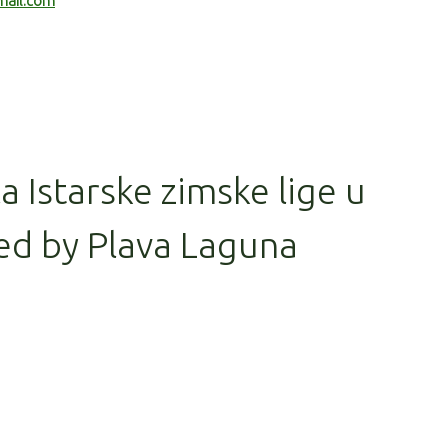
mail.com
la Istarske zimske lige u
ed by Plava Laguna