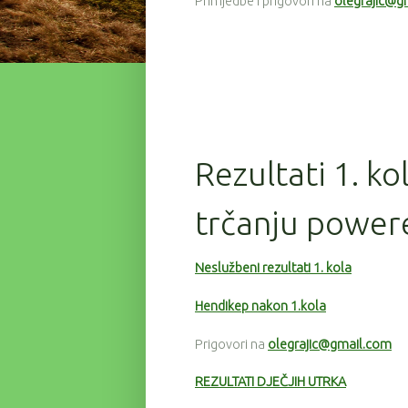
Primjedbe i prigovori na
olegrajic@g
Rezultati 1. ko
trčanju power
Neslužbeni rezultati 1. kola
Hendikep nakon 1.kola
Prigovori na
olegrajic@gmail.com
REZULTATI DJEČJIH UTRKA