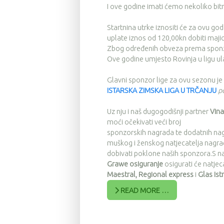
I ove godine imati ćemo nekoliko bitn
Startnina utrke iznositi će za ovu go
uplate iznos od 120,00kn dobiti majicu
Zbog određenih obveza prema sponzorim
Ove godine umjesto Rovinja u ligu ul
Glavni sponzor lige za ovu sezonu je
ISTARSKA ZIMSKA LIGA U TRČANJU
p
Uz nju i naš dugogodišnji partner
Vina
moći očekivati veći broj
sponzorskih nagrada te dodatnih nagr
muškog i ženskog natjecatelja nagrađ
dobivati poklone naših sponzora.S nam 
Grawe osiguranje
osigurati će natjeca
Maestral, Regional express
i
Glas Ist
READ MORE …