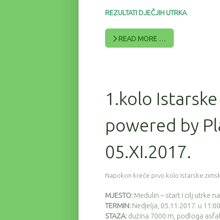
REZULTATI DJEČJIH UTRKA
READ MORE …
1.kolo Istarske
powered by Pl
05.XI.2017.
Napokon kreće prvo kolo Istarske zimsk
MJESTO:
Medulin – start i cilj utrke n
TERMIN:
Nedjelja, 05.11.2017. u 11:00
STAZA:
dužina 7000 m, podloga asfal