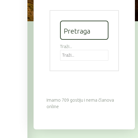
Pretraga
Traži...
Imamo 709 gostiju i nema članova
online