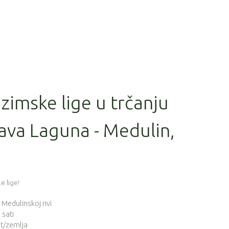
 zimske lige u trčanju
ava Laguna - Medulin,
e lige!
a Medulinskoj rivi
 sati
t/zemlja