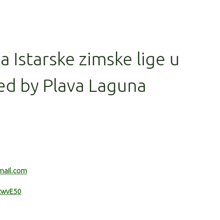
la Istarske zimske lige u
ed by Plava Laguna
mail.com
RzwvE50