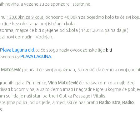
ih novina, a vezane su za sponzore i startnine.
dinu
120,00kn za 9 kola
, odnosno 40,00kn za pojedino kolo te će svi koj
 lige bez obzira na broj istrčanih kola.
a, majice će biti dijeljene od 5.kola ( 14.01.2018. pa na dalje ).
azi novi domaćin - Vodnjan.
Plava Laguna d.d.
te će stoga naziv ovosezonske lige
biti
owered by
PLAVA LAGUNA
.
 Matošević
pojačati će svoj angažman, što znači da ćemo u ovoj godini
adnih igara. Primjerice,
Vina Matošević
će na svakom kolu najbržeg
ivati bocom vina, a uz to ćemo imati i nagradne igre u kojima će pobje
su i dalje naši stari partneri Optika Passage i Vitalis.
teljima policu od ozljede, a medijski će nas pratiti
Radio Istra, Radio
re
.