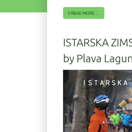
READ MORE …
ISTARSKA ZIM
by Plava Lagun