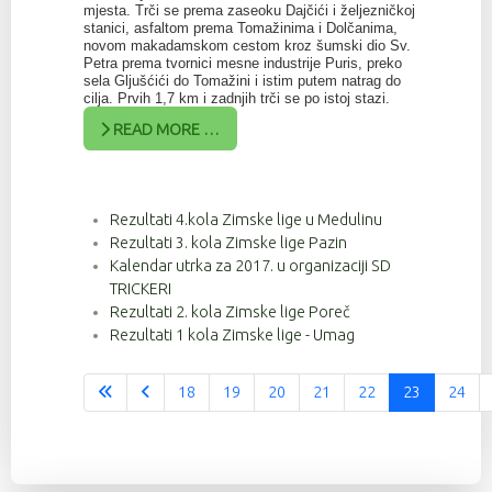
mjesta. Trči se prema zaseoku Dajčići i željezničkoj
stanici, asfaltom prema Tomažinima i Dolčanima,
novom makadamskom cestom kroz šumski dio Sv.
Petra prema tvornici mesne industrije Puris, preko
sela Gljušćići do Tomažini i istim putem natrag do
cilja. Prvih 1,7 km i zadnjih trči se po istoj stazi.
READ MORE …
Rezultati 4.kola Zimske lige u Medulinu
Rezultati 3. kola Zimske lige Pazin
Kalendar utrka za 2017. u organizaciji SD
TRICKERI
Rezultati 2. kola Zimske lige Poreč
Rezultati 1 kola Zimske lige - Umag
18
19
20
21
22
23
24
Stranica 23 od 37