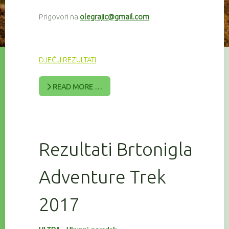
Prigovori na
olegrajic@gmail.com
DJEČJI REZULTATI
READ MORE …
Rezultati Brtonigla
Adventure Trek
2017