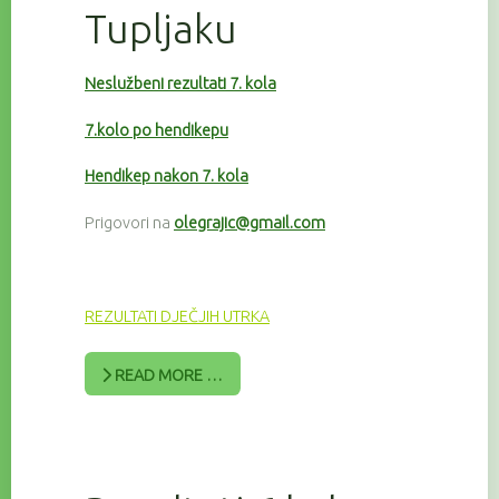
Tupljaku
Neslužbeni rezultati 7. kola
7.kolo po hendikepu
Hendikep nakon 7. kola
Prigovori na
olegrajic@gmail.com
REZULTATI DJEČJIH UTRKA
READ MORE …