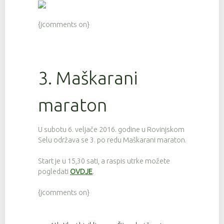
{jcomments on}
3. Maškarani
maraton
U subotu 6. veljače 2016. godine u Rovinjskom
Selu održava se 3. po redu Maškarani maraton.
Start je u 15,30 sati, a raspis utrke možete
pogledati
OVDJE
.
{jcomments on}