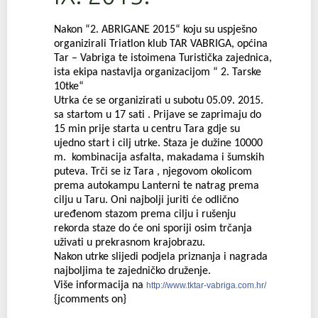
Nakon “2. ABRIGANE 2015“ koju su uspješno
organizirali Triatlon klub TAR VABRIGA, općina
Tar – Vabriga te istoimena Turistička zajednica,
ista ekipa nastavlja organizacijom “ 2. Tarske
10tke“
Utrka će se organizirati u subotu 05.09. 2015.
sa startom u 17 sati . Prijave se zaprimaju do
15 min prije starta u centru Tara gdje su
ujedno start i cilj utrke. Staza je dužine 10000
m. kombinacija asfalta, makadama i šumskih
puteva. Trči se iz Tara , njegovom okolicom
prema autokampu Lanterni te natrag prema
cilju u Taru. Oni najbolji juriti će odlično
uređenom stazom prema cilju i rušenju
rekorda staze do će oni sporiji osim trčanja
uživati u prekrasnom krajobrazu.
Nakon utrke slijedi podjela priznanja i nagrada
najboljima te zajedničko druženje.
Više informacija na
http://www.tktar-vabriga.com.hr/
{jcomments on}