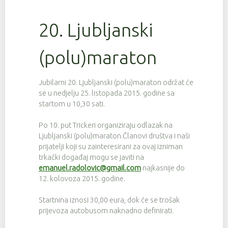
20. Ljubljanski
(polu)maraton
Jubilarni 20. Ljubljanski (polu)maraton održat će
se u nedjelju 25. listopada 2015. godine sa
startom u 10,30 sati.
Po 10. put Trickeri organiziraju odlazak na
Ljubljanski (polu)maraton.Članovi društva i naši
prijatelji koji su zainteresirani za ovaj izniman
trkački događaj mogu se javiti na
emanuel.radolovic@gmail.com
najkasnije do
12. kolovoza 2015. godine.
Startnina iznosi 30,00 eura, dok će se trošak
prijevoza autobusom naknadno definirati.