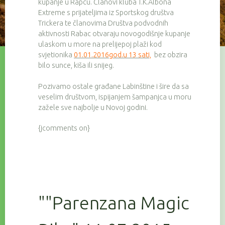
kupanje u Rapcu. Članovi kluba T.K.Albona
Extreme s prijateljima iz Sportskog društva
Trickera te članovima Društva podvodnih
aktivnosti Rabac otvaraju novogodišnje kupanje
ulaskom u more na prelijepoj plaži kod
svjetionika
01.01.2016god.u 13 sati,
bez obzira
bilo sunce, kiša ili snijeg.
Pozivamo ostale građane Labinštine i šire da sa
veselim društvom, ispijanjem šampanjca u moru
zažele sve najbolje u Novoj godini.
{jcomments on}
""Parenzana Magic