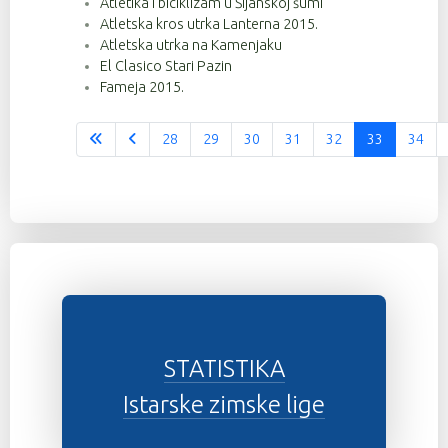
Atletika i biciklizam u Šijanskoj šumi
Atletska kros utrka Lanterna 2015.
Atletska utrka na Kamenjaku
El Clasico Stari Pazin
Fameja 2015.
28
29
30
31
32
33
34
Stranica 33 od 37
STATISTIKA
Istarske zimske lige