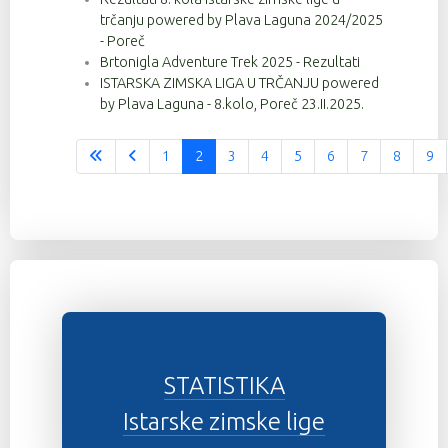
trčanju powered by Plava Laguna 2024/2025
- Poreč
Brtonigla Adventure Trek 2025 - Rezultati
ISTARSKA ZIMSKA LIGA U TRČANJU powered
by Plava Laguna - 8.kolo, Poreč 23.II.2025.
1
2
3
4
5
6
7
8
9
Stranica 2 od 37
STATISTIKA
Istarske zimske lige