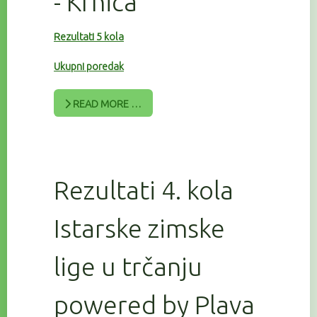
- Krnica
Rezultati 5 kola
Ukupni poredak
READ MORE …
Rezultati 4. kola
Istarske zimske
lige u trčanju
powered by Plava