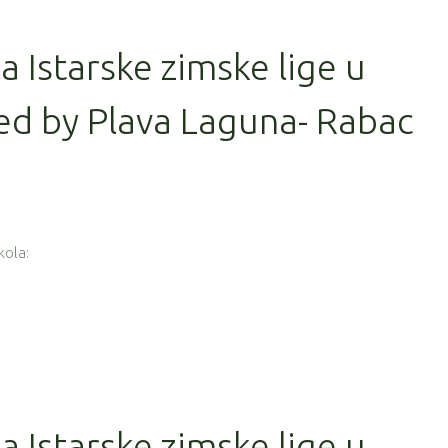
la Istarske zimske lige u
ed by Plava Laguna- Rabac
kola:
la Istarske zimske lige u