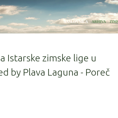
NASLOVNICA
ARHIVA
ZIM
la Istarske zimske lige u
d by Plava Laguna - Poreč