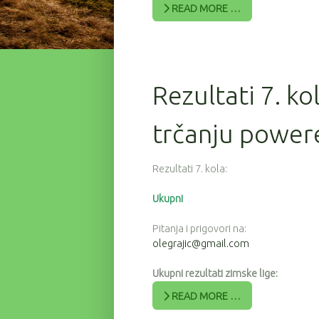
READ MORE …
Rezultati 7. ko
trčanju powere
Rezultati 7. kola:
Ukupni
Pitanja i prigovori na:
olegrajic@gmail.com
Ukupni rezultati zimske lige:
READ MORE …