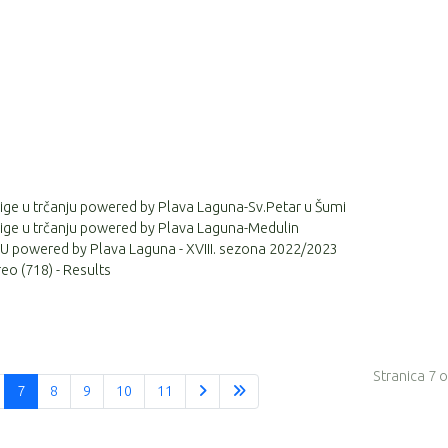
 lige u trčanju powered by Plava Laguna-Sv.Petar u Šumi
 lige u trčanju powered by Plava Laguna-Medulin
 powered by Plava Laguna - XVIII. sezona 2022/2023
eo (718) - Results
Stranica 7 
7
8
9
10
11