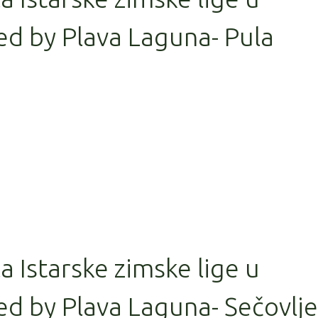
ed by Plava Laguna- Pula
la Istarske zimske lige u
d by Plava Laguna- Sečovlje