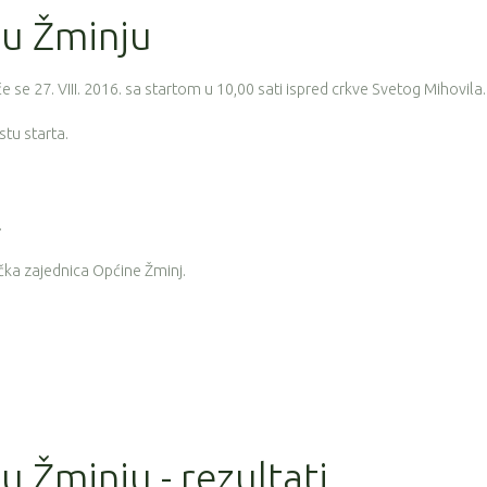
 u Žminju
e se 27. VIII. 2016. sa startom u 10,00 sati ispred crkve Svetog Mihovila.
stu starta.
.
ička zajednica Općine Žminj.
u Žminju - rezultati