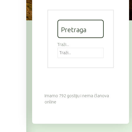
Pretraga
Traži...
Imamo 792 gostiju i nema članova
online