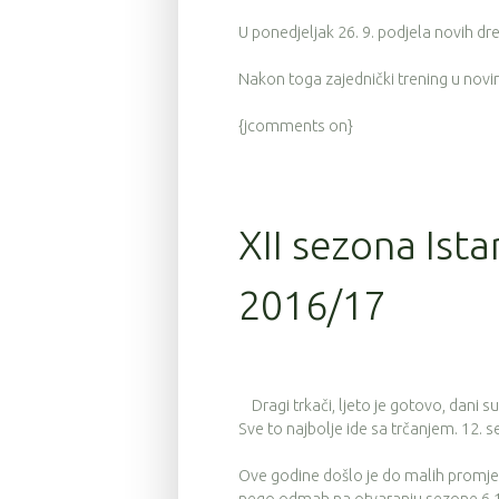
U ponedjeljak 26. 9. podjela novih d
Nakon toga zajednički trening u nov
{jcomments on}
XII sezona Ista
2016/17
Dragi trkači, ljeto je gotovo, dani su
Sve to najbolje ide sa trčanjem. 12. 
Ove godine došlo je do malih promjen