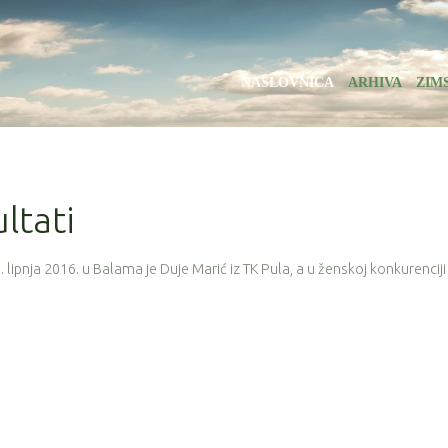
NASLOVNICA
ARHIVA
ZIM
ultati
lipnja 2016. u Balama je Duje Marić iz TK Pula, a u ženskoj konkurenciji