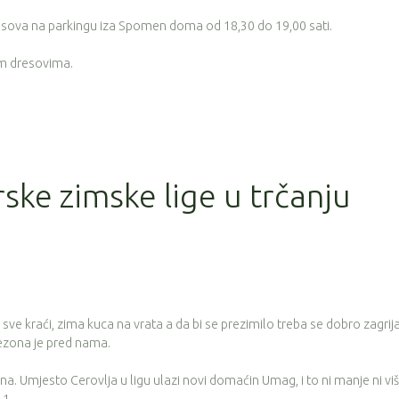
resova na parkingu iza Spomen doma od 18,30 do 19,00 sati.
im dresovima.
rske zimske lige u trčanju
 sve kraći, zima kuca na vrata a da bi se prezimilo treba se dobro zagrija
sezona je pred nama.
a. Umjesto Cerovlja u ligu ulazi novi domaćin Umag, i to ni manje ni vi