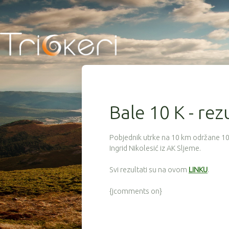
Bale 10 K - rez
Pobjednik utrke na 10 km održane 10. 
Ingrid Nikolesić iz AK Sljeme.
Svi rezultati su na ovom
LINKU
.
{jcomments on}