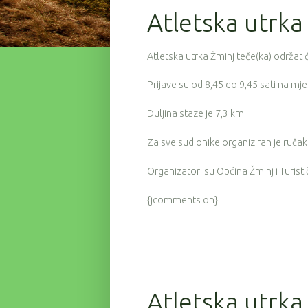
Atletska utrka
Atletska utrka Žminj teče(ka) održat ć
Prijave su od 8,45 do 9,45 sati na mje
Duljina staze je 7,3 km.
Za sve sudionike organiziran je ručak
Organizatori su Općina Žminj i Turist
{jcomments on}
Atletska utrka 