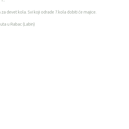
1..
za devet kola. Svi koji odrade 7.kola dobiti će majice.
puta u Rabac (Labin)