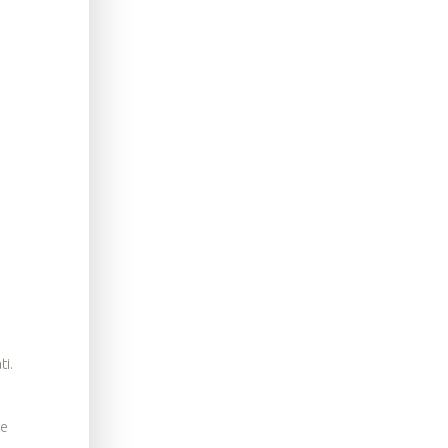
ti.
še