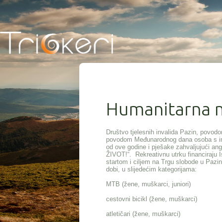
Humanitarna ma
Društvo tjelesnih invalida Pazin, povod
povodom Međunarodnog dana osoba s invali
od ove godine i pješake zahvaljujući 
ŽIVOT!“. Rekreativnu utrku financiraju I
startom i ciljem na Trgu slobode u Pazinu
dobi, u slijedećim kategorijama:
MTB (žene, muškarci, juniori)
cestovni bicikl (žene, muškarci)
atletičari (žene, muškarci)