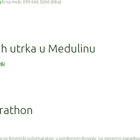
m
ili na mob: 099 666 5066 (Kika)
jih utrka u Medulinu
INU
arathon
 se Rovinjski polumaraton, u predivnom Rovinju, na sjeverno-zapadno