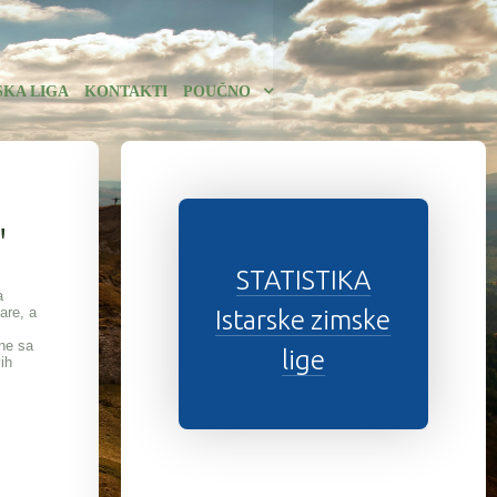
SKA LIGA
KONTAKTI
POUČNO
"
STATISTIKA
a
are, a
Istarske zimske
ine sa
lige
ih