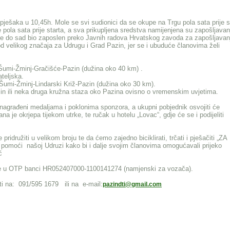
 i pješaka u 10,45h. Mole se svi sudionici da se okupe na Trgu pola sata prije s
se pola sata prije starta, a sva prikupljena sredstva namijenjena su zapošljavan
 je do sad bio zaposlen preko Javnih radova Hrvatskog zavoda za zapošljavan
od velikog značaja za Udrugu i Grad Pazin, jer se i ubuduće članovima želi
u Šumi-Žminj-Gračišće-Pazin (dužina oko 40 km) .
teljska.
 Šumi-Žminj-Lindarski Križ-Pazin (dužina oko 30 km).
in ili neka druga kružna staza oko Pazina ovisno o vremenskim uvjetima.
e nagrađeni medaljama i poklonima sponzora, a ukupni pobjednik osvojiti će
na je okrjepa tijekom utrke, te ručak u hotelu „Lovac“, gdje će se i podijeliti
idružiti u velikom broju te da ćemo zajedno biciklirati, trčati i pješačiti „ZA
omoći našoj Udruzi kako bi i dalje svojim članovima omogućavali prijeko
ć
uge u OTP banci HR052407000-1100141274 (namjenski za vozača).
ti na: 091/595 1679 ili na e-mail:
pazindti@gmail.com