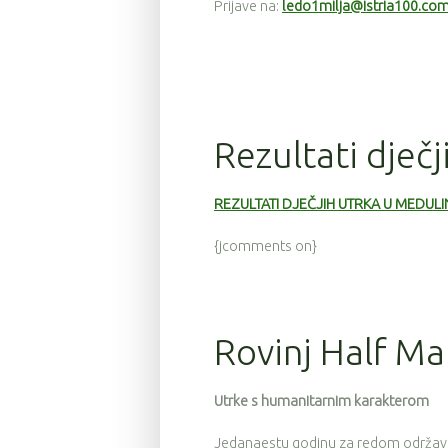
Prijave na:
ledo1milja@istria100.co
Rezultati dječ
REZULTATI DJEČJIH UTRKA U MEDUL
{jcomments on}
Rovinj Half M
Utrke s humanitarnim karakterom
Jedanaestu godinu za redom održava