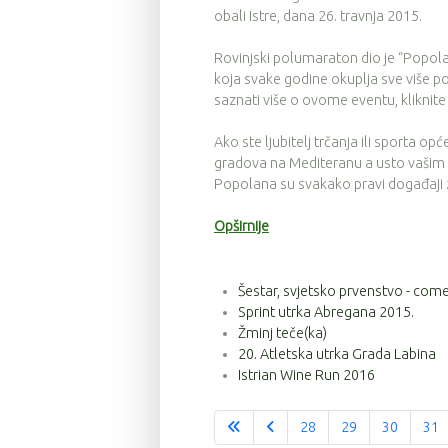
obali Istre, dana 26. travnja 2015.
Rovinjski polumaraton dio je “Popola
koja svake godine okuplja sve više pos
saznati više o ovome eventu, kliknite
Ako ste ljubitelj trčanja ili sporta opć
gradova na Mediteranu a usto vašim pr
Popolana su svakako pravi događaji 
Opširnije
Šestar, svjetsko prvenstvo - com
Sprint utrka Abregana 2015.
Žminj teče(ka)
20. Atletska utrka Grada Labina
Istrian Wine Run 2016
28
29
30
31