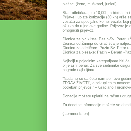
pješaci (žene, muškarci, juniori)
Start atletičara je u 10,00h, a biciklista
Prijave i uplate kotizacije (30 kn) vrše 
vozača za specijalno kombi vozilo, koji
ožujka do rujna ove godine. Prijevoz je 
omogućiti prijevoz.
Dionica za bicikliste: Pazin-Sv. Petar 
Dionica od Žminja do Gračišća je natjeca
Dionica za atletičare: Pazin-Sv. Petar u
Dionica za pješake: Pazin – Beram -Paz
Najbolji u pojedinim kategorijama biti ć
prijelazni pehar. Za sve sudionike osigura
nagrade najboljima.
“Nadamo se da ćete nam se i ove godine pr
ZDRAV ŽIVOT!“, a prikupljenim novcem p
potreban prijevoz.” – Graciano Turčinovi
Donacije možete uplatiti na račun udr
Za dodatne informacije možete se obrati
{jcomments on}