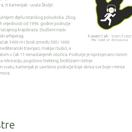
, rt Kamenjak - uvala Školjić
užnijem dijelu Istarskog poluotoka. Zbog
ih vrijednosti od 1996. godine područje
značajnog krajobraza. Službeni naziv
ki arhipelag.
ačak 3400 m i širok između 500 i 1600
iteranski travnjaci, makija i bušici, a
lom s čak 11 nenastanjenih otočića. Područje je ispresjecano nizom
 rekreaciju, pogotovo trekking, biciklizam i šetnje.
m cvatu, Kamenjak je savršeno područje koje skriva sve boje i mirise
 mora.
stre