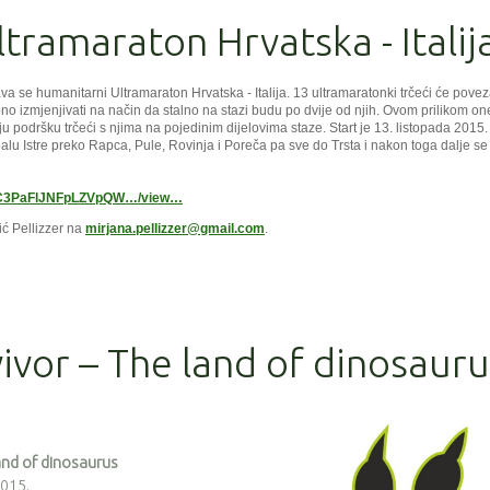
tramaraton Hrvatska - Italij
a se humanitarni Ultramaraton Hrvatska - Italija. 13 ultramaratonki trčeći će povez
o izmjenjivati na način da stalno na stazi budu po dvije od njih. Ovom prilikom on
u podršku trčeći s njima na pojedinim dijelovima staze. Start je 13. listopada 2015.
balu Istre preko Rapca, Pule, Rovinja i Poreča pa sve do Trsta i nakon toga dalje se
dAC3PaFlJNFpLZVpQW…/view…
ić Pellizzer na
mirjana.pellizzer@gmail.com
.
vor – The land of dinosauru
and of dinosaurus
2015.