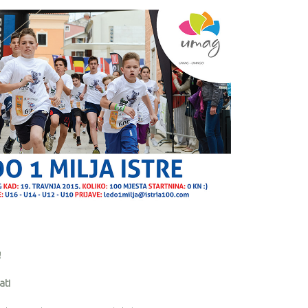
!
ati