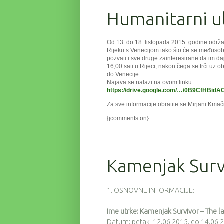
Humanitarni ul
Od 13. do 18. listopada 2015. godine održav
Rijeku s Venecijom tako što će se međusobn
pozvati i sve druge zainteresirane da im daj
16,00 sati u Rijeci, nakon čega se trči uz o
do Venecije.
Najava se nalazi na ovom linku:
https://drive.google.com/…/0B9CfHBi
Za sve informacije obratite se Mirjani Kmač
{jcomments on}
Kamenjak Survi
1. OSNOVNE INFORMACIJE:
Ime utrke: Kamenjak Survivor – The l
Datum: petak, 12.06.2015. do 14.06.