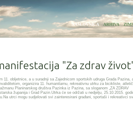
NASLOVNICA
ARHIVA
ZIM
nifestacija "Za zdrav život
om 11. obljetnice, a u suradnji sa Zajednicom sportskih udruga Grada Pazina, 
ditetom, organizira 11. humanitarnu, rekreativnu utrku za bicikliste, atletič
angažmanu Planinarskog društva Pazinka iz Pazina, sa sloganom „ZA ZDRAV
starska županija i Grad Pazin.Utrka će se održati u nedjelju, 25.10.2015. god
.Na utrci mogu sudjelovati svi zainteresirani građani, sportaši i rekreativci sv