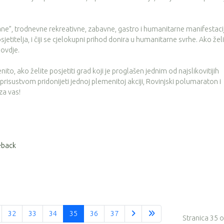
ne”, trodnevne rekreativne, zabavne, gastro i humanitarne manifestaci
jetitelja, i čiji se cjelokupni prihod donira u humanitarne svrhe. Ako žel
 ovdje.
enito, ako želite posjetiti grad koji je proglašen jednim od najslikovitijih
isustvom pridonijeti jednoj plemenitoj akciji, Rovinjski polumaraton i
za vas!
eback
32
33
34
35
36
37
Stranica 35 