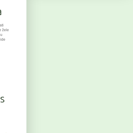
a
at
i
e žele
 u
 ide
s