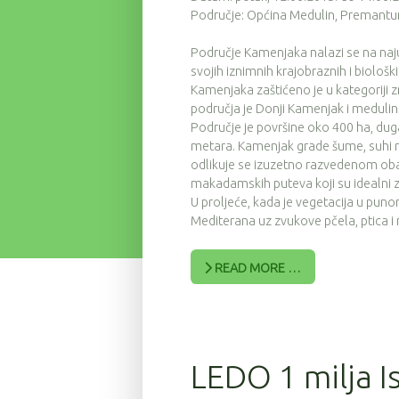
Područje: Općina Medulin, Premantura
Područje Kamenjaka nalazi se na naj
svojih iznimnih krajobraznih i biološk
Kamenjaka zaštićeno je u kategoriji 
područja je Donji Kamenjak i medulins
Područje je površine oko 400 ha, dug
metara. Kamenjak grade šume, suhi med
odlikuje se izuzetno razvedenom oba
makadamskih puteva koji su idealni za
U proljeće, kada je vegetacija u puno
Mediterana uz zvukove pčela, ptica i
READ MORE …
LEDO 1 milja I