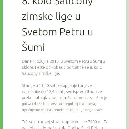
8. kolo Saucony
zimske lige u
Svetom Petru u
Šumi
Dana 1. ožujka 2015. u Svetom Petru u Šumi u
sklopu Fešte od kobasic održat će se 8. kolo
Saucony zimske lige.
Start je u 13,00 sati, okupljanje i prijave
najkasnije do 12,45 sati, sve ispred čitaonice
preko puta glavnog trga.
S obzirom da se očekuje
gužva i da će biti posebna regulacija prometa,
upućujemo vas da krenete nešto ranije nego inače.
Trči se na novoj stazi ukupne duljine 7400 m. Za
najbolje je domaćin kola Općina Sveti Petar u