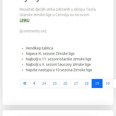
Rezultati dječjih utrka održanih u sklopu 7.kola
Istarske zimske lige u Cerovlju su na ovom
LINKU
.
{jcomments on}
Hendikep tablica
Najava XI. sezone Zimske lige
Najbolji u 11. sezoni Istarske zimske lige
Najbolji u X. sezoni Saucony zimske lige
Najviše nastupa u 10 sezona Zimske lige
24
25
26
27
28
29
30
Stranica 29 od 37