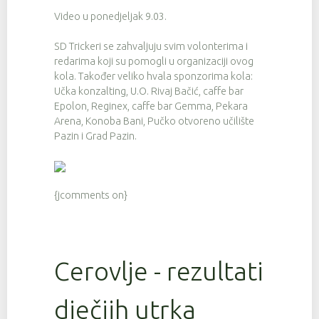
Video u ponedjeljak 9.03.
SD Trickeri se zahvaljuju svim volonterima i
redarima koji su pomogli u organizaciji ovog
kola. Također veliko hvala sponzorima kola:
Učka konzalting, U.O. Rivaj Bačić, caffe bar
Epolon, Reginex, caffe bar Gemma, Pekara
Arena, Konoba Bani, Pučko otvoreno učilište
Pazin i Grad Pazin.
{jcomments on}
Cerovlje - rezultati
dječjih utrka