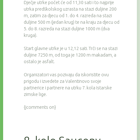
Dječje utrke počet će od 11,30 sati i to najprije
utrka predškolskog uzrasta na stazi duljine 200
m, zatim za djecu od 1. do 4. razreda na stazi
duljine 500 m (jedan krug) te na kraju za djecu od
5. do 8. razreda na stazi duljine 1000 m (dva
kruga).
Start glavne utrke je u 12,12 sati. Trči se na stazi
duljine 7250 m, od toga je 1200 m makadam, a
ostalo je asfalt.
Organizatori vas pozivaju da iskoristite ovu
prigodu i izvedete za Valentinovo svoje
partnerice i partnere na utrku 7. kola Istarske
zimske lige.
{jcomments on}