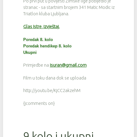
Po prvi put u povijesti Zimske lige pobijedio je
stranac - sa startnim brojem 341 Matic Modic iz
Triatlon kluba Ljubljana.
Glas Istre, izvještaj.
Poredak 8. kolo
Poredak hendikep 8. kolo
Ukupni
Primjedbe na
isuran@gmail.com
Film u toku dana dok se uploada
http://youtu.be/KjCC2akzehM
{jcomments on}
9 kolo i ukupni