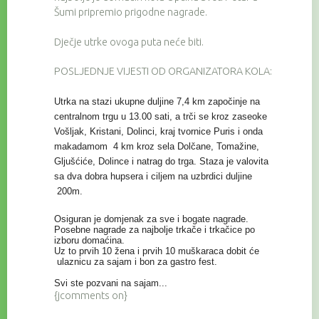
Šumi pripremio prigodne nagrade.
Dječje utrke ovoga puta neće biti.
POSLJEDNJE VIJESTI OD ORGANIZATORA KOLA:
Utrka na stazi ukupne duljine 7,4 km započinje na
centralnom trgu u 13.00 sati, a trči se kroz zaseoke
Vošljak, Kristani, Dolinci, kraj tvornice Puris i onda
makadamom 4 km kroz sela Dolčane, Tomažine,
Gljušćiće, Dolince i natrag do trga. Staza je valovita
sa dva dobra hupsera i ciljem na uzbrdici duljine
200m.
Osiguran je domjenak za sve i bogate nagrade.
Posebne nagrade za najbolje trkače i trkačice po
izboru domaćina.
Uz to prvih 10 žena i prvih 10 muškaraca dobit će
ulaznicu za sajam i bon za gastro fest.
Svi ste pozvani na sajam...
{jcomments on}